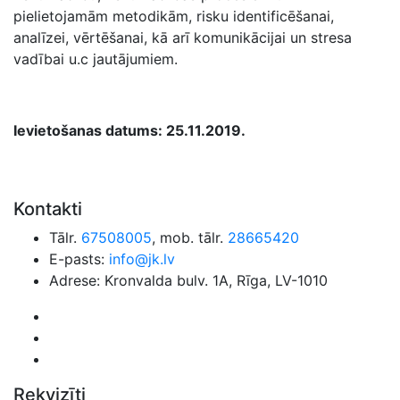
pielietojamām metodikām, risku identificēšanai,
analīzei, vērtēšanai, kā arī komunikācijai un stresa
vadībai u.c jautājumiem.
Ievietošanas datums: 25.11.2019.
Kontakti
Tālr.
67508005
, mob. tālr.
28665420
E-pasts:
info@jk.lv
Adrese: Kronvalda bulv. 1A, Rīga, LV-1010
Rekvizīti