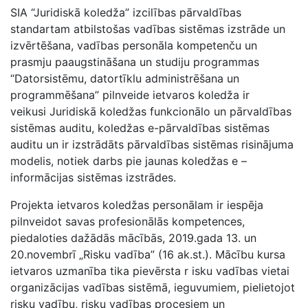
SIA “Juridiskā koledža” izcilības pārvaldības
standartam atbilstošas vadības sistēmas izstrāde un
izvērtēšana, vadības personāla kompetenču un
prasmju paaugstināšana un studiju programmas
“Datorsistēmu, datortīklu administrēšana un
programmēšana” pilnveide ietvaros koledža ir
veikusi Juridiskā koledžas funkcionālo un pārvaldības
sistēmas auditu, koledžas e-pārvaldības sistēmas
auditu un ir izstrādāts pārvaldības sistēmas risinājuma
modelis, notiek darbs pie jaunas koledžas e –
informācijas sistēmas izstrādes.
Projekta ietvaros koledžas personālam ir iespēja
pilnveidot savas profesionālās kompetences,
piedaloties dažādās mācībās, 2019.gada 13. un
20.novembrī „Risku vadība” (16 ak.st.). Mācību kursa
ietvaros uzmanība tika pievērsta r isku vadības vietai
organizācijas vadības sistēmā, ieguvumiem, pielietojot
risku vadību, risku vadības procesiem un