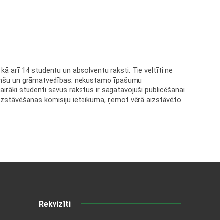
kā arī 14 studentu un absolventu raksti. Tie veltīti ne
finanšu un grāmatvedības, nekustamo īpašumu
airāki studenti savus rakstus ir sagatavojuši publicēšanai
aizstāvēšanas komisiju ieteikuma, ņemot vērā aizstāvēto
Rekvizīti