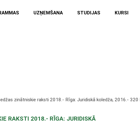
RAMMAS
UZŅEMŠANA
STUDIJAS
KURSI
inātniskie raksti 2018.- Rīga: Ju
ledžas zinātniskie raksti 2018.- Rīga: Juridiskā koledža, 2016.- 320 lpp
E RAKSTI 2018.- RĪGA: JURIDISKĀ