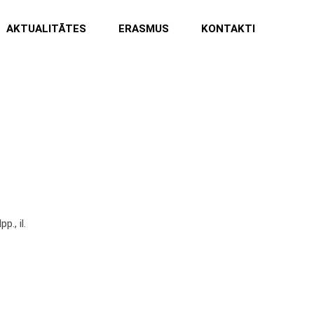
AKTUALITĀTES
ERASMUS
KONTAKTI
ridiskā koledža,
., il.