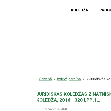
KOLEDŽA
PROG
Juridiskās koledžas z
2016.- 320 lpp., il.
Galvenā
Izdevējdarbība
Juridiskās ko
JURIDISKĀS KOLEDŽAS ZINĀTNISKI
KOLEDŽA, 2016.- 320 LPP., IL.
November 04, 2020