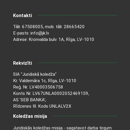
Kontakti
Tālr.
67508005
, mob. tālr.
28665420
E-pasts:
info@jk.lv
Adrese: Kronvalda bulv. 1A, Rīga, LV-1010
Rekvizīti
SIA "Juridiskā koledža"
Kr. Valdemāra 1c, Rīga, LV-1010
Reģ. Nr. LV40003506758
Konts Nr. LV67UNLA0002052469159,
AS 'SEB BANKA',
Rīdzenes fil. Kods UNLALV2X
Koledžas misija
Juridiskās koledžas misija - sagatavot darba tirgum