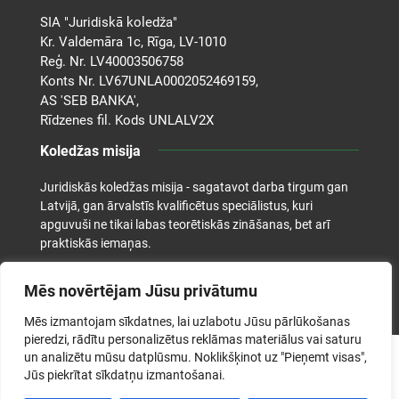
SIA "Juridiskā koledža"
Kr. Valdemāra 1c, Rīga, LV-1010
Reģ. Nr. LV40003506758
Konts Nr. LV67UNLA0002052469159,
AS 'SEB BANKA',
Rīdzenes fil. Kods UNLALV2X
Koledžas misija
Juridiskās koledžas misija - sagatavot darba tirgum gan
Latvijā, gan ārvalstīs kvalificētus speciālistus, kuri
apguvuši ne tikai labas teorētiskās zināšanas, bet arī
praktiskās iemaņas.
Mēs novērtējam Jūsu privātumu
Mēs izmantojam sīkdatnes, lai uzlabotu Jūsu pārlūkošanas
pieredzi, rādītu personalizētus reklāmas materiālus vai saturu
un analizētu mūsu datplūsmu. Noklikšķinot uz "Pieņemt visas",
©2026. Juridiskā koledža. Visas tiesības aizsargātas.
Jūs piekrītat sīkdatņu izmantošanai.