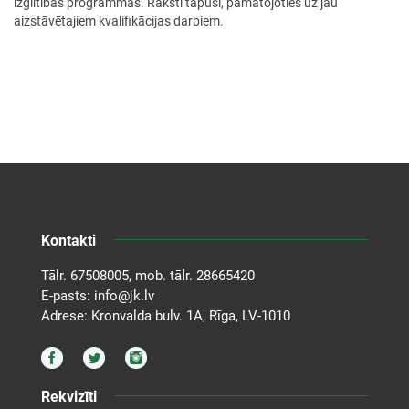
izglītības programmas. Raksti tapuši, pamatojoties uz jau
aizstāvētajiem kvalifikācijas darbiem.
Kontakti
Tālr.
67508005
, mob. tālr.
28665420
E-pasts:
info@jk.lv
Adrese: Kronvalda bulv. 1A, Rīga, LV-1010
Rekvizīti