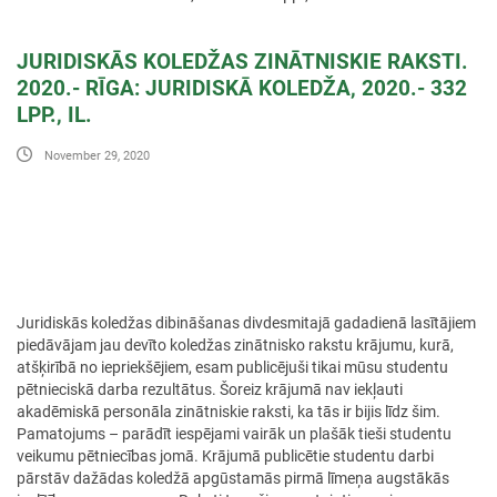
JURIDISKĀS KOLEDŽAS ZINĀTNISKIE RAKSTI.
2020.- RĪGA: JURIDISKĀ KOLEDŽA, 2020.- 332
LPP., IL.
November 29, 2020
Juridiskās koledžas dibināšanas divdesmitajā gadadienā lasītājiem
piedāvājam jau devīto koledžas zinātnisko rakstu krājumu, kurā,
atšķirībā no iepriekšējiem, esam publicējuši tikai mūsu studentu
pētnieciskā darba rezultātus. Šoreiz krājumā nav iekļauti
akadēmiskā personāla zinātniskie raksti, ka tās ir bijis līdz šim.
Pamatojums – parādīt iespējami vairāk un plašāk tieši studentu
veikumu pētniecības jomā. Krājumā publicētie studentu darbi
pārstāv dažādas koledžā apgūstamās pirmā līmeņa augstākās