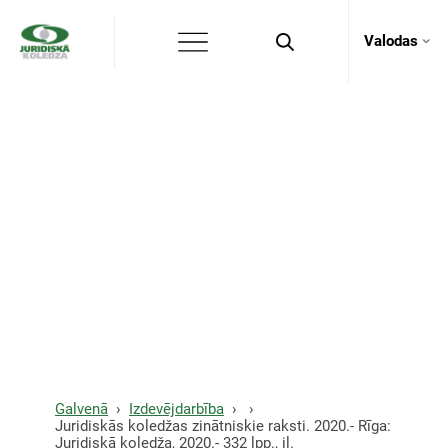
Valodas
Juridiskās koledžas
zinātniskie raksti. 2020.-
Rīga: Juridiskā koledža,
2020.- 332 lpp., il.
Galvenā
Izdevējdarbība
Juridiskās koledžas zinātniskie raksti. 2020.- Rīga:
Juridiskā koledža, 2020.- 332 lpp., il.