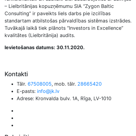
– Lielbritānijas kopuzņēmumu SIA “Zygon Baltic
Consulting” ir paveikts liels darbs pie izcilības
standartam atbilstošas pārvaldības sistēmas izstrādes.
Tuvākajā laikā tiek plānots “Investors in Excellence”
kvalitātes (Lielbritānija) audits.
Ievietošanas datums: 30.11.2020.
Kontakti
Tālr.
67508005
, mob. tālr.
28665420
E-pasts:
info@jk.lv
Adrese: Kronvalda bulv. 1A, Rīga, LV-1010