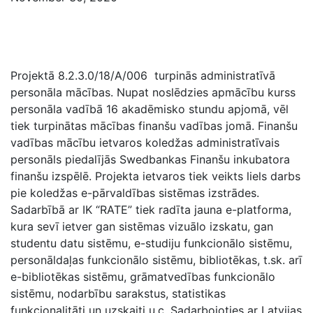
Projektā 8.2.3.0/18/A/006 turpinās administratīvā
personāla mācības. Nupat noslēdzies apmācību kurss
personāla vadībā 16 akadēmisko stundu apjomā, vēl
tiek turpinātas mācības finanšu vadības jomā. Finanšu
vadības mācību ietvaros koledžas administratīvais
personāls piedalījās Swedbankas Finanšu inkubatora
finanšu izspēlē. Projekta ietvaros tiek veikts liels darbs
pie koledžas e-pārvaldības sistēmas izstrādes.
Sadarbībā ar IK “RATE” tiek radīta jauna e-platforma,
kura sevī ietver gan sistēmas vizuālo izskatu, gan
studentu datu sistēmu, e-studiju funkcionālo sistēmu,
personāldaļas funkcionālo sistēmu, bibliotēkas, t.sk. arī
e-bibliotēkas sistēmu, grāmatvedības funkcionālo
sistēmu, nodarbību sarakstus, statistikas
funkcionalitāti un uzskaiti u.c. Sadarbojoties ar Latvijas