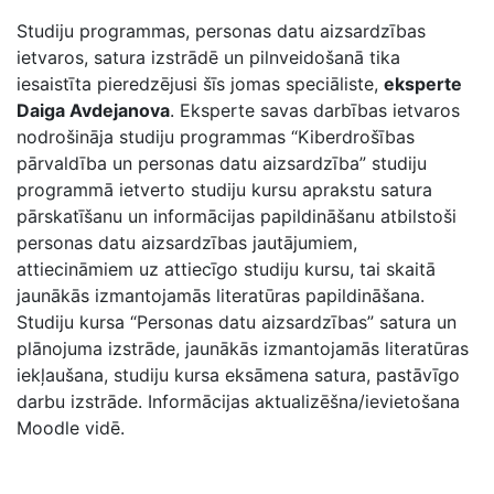
Studiju programmas, personas datu aizsardzības
ietvaros, satura izstrādē un pilnveidošanā tika
iesaistīta pieredzējusi šīs jomas speciāliste,
eksperte
Daiga Avdejanova
. Eksperte savas darbības ietvaros
nodrošināja studiju programmas “Kiberdrošības
pārvaldība un personas datu aizsardzība” studiju
programmā ietverto studiju kursu aprakstu satura
pārskatīšanu un informācijas papildināšanu atbilstoši
personas datu aizsardzības jautājumiem,
attiecināmiem uz attiecīgo studiju kursu, tai skaitā
jaunākās izmantojamās literatūras papildināšana.
Studiju kursa “Personas datu aizsardzības” satura un
plānojuma izstrāde, jaunākās izmantojamās literatūras
iekļaušana, studiju kursa eksāmena satura, pastāvīgo
darbu izstrāde. Informācijas aktualizēšna/ievietošana
Moodle vidē.