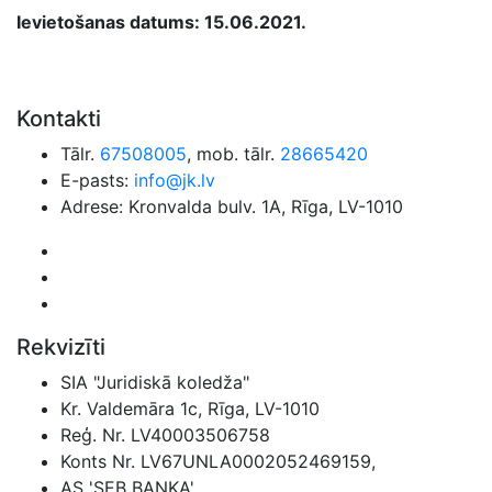
Ievietošanas datums: 15.06.2021.
Kontakti
Tālr.
67508005
, mob. tālr.
28665420
E-pasts:
info@jk.lv
Adrese: Kronvalda bulv. 1A, Rīga, LV-1010
Rekvizīti
SIA "Juridiskā koledža"
Kr. Valdemāra 1c, Rīga, LV-1010
Reģ. Nr. LV40003506758
Konts Nr. LV67UNLA0002052469159,
AS 'SEB BANKA',