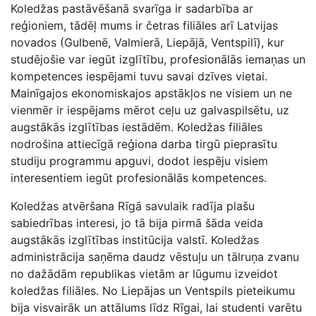
Koledžas pastāvēšanā svarīga ir sadarbība ar
reģioniem, tādēļ mums ir četras filiāles arī Latvijas
novados (Gulbenē, Valmierā, Liepājā, Ventspilī), kur
studējošie var iegūt izglītību, profesionālās iemaņas un
kompetences iespējami tuvu savai dzīves vietai.
Mainīgajos ekonomiskajos apstākļos ne visiem un ne
vienmēr ir iespējams mērot ceļu uz galvaspilsētu, uz
augstākās izglītības iestādēm. Koledžas filiāles
nodrošina attiecīgā reģiona darba tirgū pieprasītu
studiju programmu apguvi, dodot iespēju visiem
interesentiem iegūt profesionālās kompetences.
Koledžas atvēršana Rīgā savulaik radīja plašu
sabiedrības interesi, jo tā bija pirmā šāda veida
augstākās izglītības institūcija valstī. Koledžas
administrācija saņēma daudz vēstuļu un tālruņa zvanu
no dažādām republikas vietām ar lūgumu izveidot
koledžas filiāles. No Liepājas un Ventspils pieteikumu
bija visvairāk un attālums līdz Rīgai, lai studenti varētu