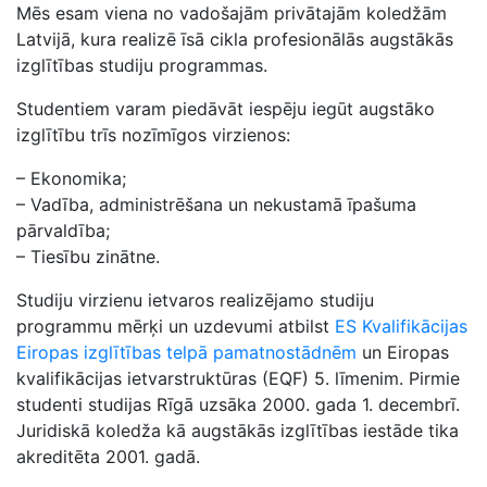
Mēs esam viena no vadošajām privātajām koledžām
Latvijā, kura realizē īsā cikla profesionālās augstākās
izglītības studiju programmas.
Studentiem varam piedāvāt iespēju iegūt augstāko
izglītību trīs nozīmīgos virzienos:
– Ekonomika;
– Vadība, administrēšana un nekustamā īpašuma
pārvaldība;
– Tiesību zinātne.
Studiju virzienu ietvaros realizējamo studiju
programmu mērķi un uzdevumi atbilst
ES Kvalifikācijas
Eiropas izglītības telpā pamatnostādnēm
un Eiropas
kvalifikācijas ietvarstruktūras (EQF) 5. līmenim. Pirmie
studenti studijas Rīgā uzsāka 2000. gada 1. decembrī.
Juridiskā koledža kā augstākās izglītības iestāde tika
akreditēta 2001. gadā.