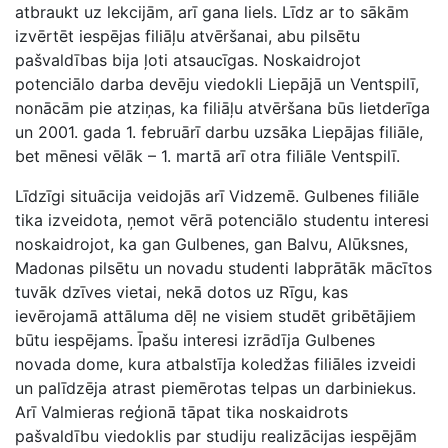
atbraukt uz lekcijām, arī gana liels. Līdz ar to sākām
izvērtēt iespējas filiāļu atvēršanai, abu pilsētu
pašvaldības bija ļoti atsaucīgas. Noskaidrojot
potenciālo darba devēju viedokli Liepājā un Ventspilī,
nonācām pie atziņas, ka filiāļu atvēršana būs lietderīga
un 2001. gada 1. februārī darbu uzsāka Liepājas filiāle,
bet mēnesi vēlāk – 1. martā arī otra filiāle Ventspilī.
Līdzīgi situācija veidojās arī Vidzemē. Gulbenes filiāle
tika izveidota, ņemot vērā potenciālo studentu interesi
noskaidrojot, ka gan Gulbenes, gan Balvu, Alūksnes,
Madonas pilsētu un novadu studenti labprātāk mācītos
tuvāk dzīves vietai, nekā dotos uz Rīgu, kas
ievērojamā attāluma dēļ ne visiem studēt gribētājiem
būtu iespējams. Īpašu interesi izrādīja Gulbenes
novada dome, kura atbalstīja koledžas filiāles izveidi
un palīdzēja atrast piemērotas telpas un darbiniekus.
Arī Valmieras reģionā tāpat tika noskaidrots
pašvaldību viedoklis par studiju realizācijas iespējām