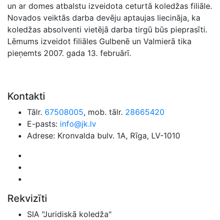
un ar domes atbalstu izveidota ceturtā koledžas filiāle.
Novados veiktās darba devēju aptaujas liecināja, ka
koledžas absolventi vietējā darba tirgū būs pieprasīti.
Lēmums izveidot filiāles Gulbenē un Valmierā tika
pieņemts 2007. gada 13. februārī.
Kontakti
Tālr.
67508005
, mob. tālr.
28665420
E-pasts:
info@jk.lv
Adrese: Kronvalda bulv. 1A, Rīga, LV-1010
Rekvizīti
SIA "Juridiskā koledža"