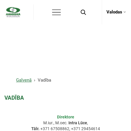
Valodas
Vadība
Galvenā
Vadība
VADĪBA
Direktore
M.iur., M.oec.
Intra Lūce
,
Tālr.
+371 67508862, +371 29454614