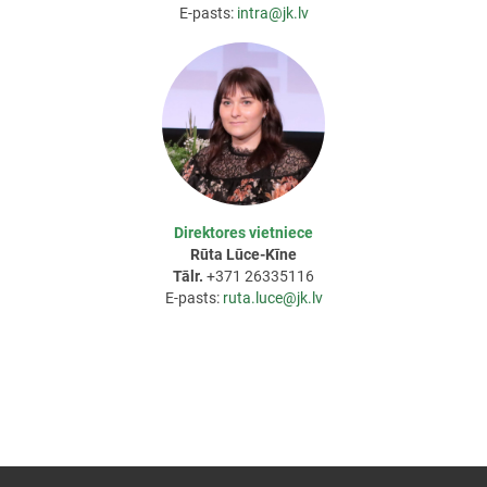
E-pasts:
intra@jk.lv
Direktores vietniece
Rūta Lūce-Kīne
Tālr.
+371 26335116
E-pasts:
ruta.luce@jk.lv