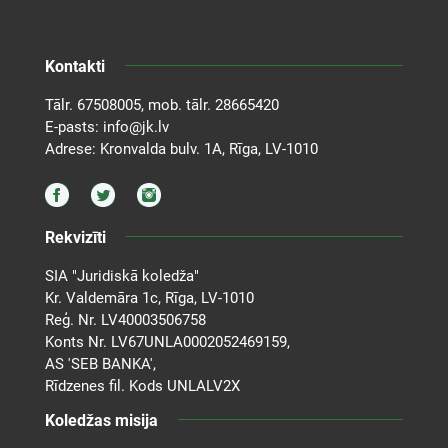
Kontakti
Tālr.
67508005
, mob. tālr.
28665420
E-pasts:
info@jk.lv
Adrese: Kronvalda bulv. 1A, Rīga, LV-1010
Rekvizīti
SIA "Juridiskā koledža"
Kr. Valdemāra 1c, Rīga, LV-1010
Reģ. Nr. LV40003506758
Konts Nr. LV67UNLA0002052469159,
AS 'SEB BANKA',
Rīdzenes fil. Kods UNLALV2X
Koledžas misija