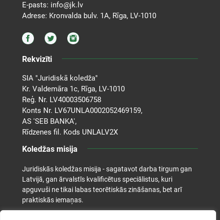
E-pasts:
info@jk.lv
Adrese: Kronvalda bulv. 1A, Rīga, LV-1010
Rekvizīti
SIA "Juridiskā koledža"
Kr. Valdemāra 1c, Rīga, LV-1010
Reģ. Nr. LV40003506758
Konts Nr. LV67UNLA0002052469159,
AS 'SEB BANKA',
Rīdzenes fil. Kods UNLALV2X
Koledžas misija
Juridiskās koledžas misija - sagatavot darba tirgum gan
Latvijā, gan ārvalstīs kvalificētus speciālistus, kuri
apguvuši ne tikai labas teorētiskās zināšanas, bet arī
praktiskās iemaņas.