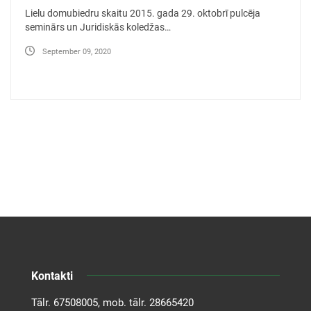
Lielu domubiedru skaitu 2015. gada 29. oktobrī pulcēja
seminārs un Juridiskās koledžas…
September 09, 2020
Kontakti
Tālr.
67508005
, mob. tālr.
28665420