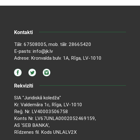
Kontakti
Tālr.
67508005
, mob. tālr.
28665420
E-pasts:
info@jk.lv
Adrese: Kronvalda bulv. 1A, Rīga, LV-1010
Rekvizīti
SIA "Juridiskā koledža"
Kr. Valdemāra 1c, Rīga, LV-1010
Reģ. Nr. LV40003506758
Konts Nr. LV67UNLA0002052469159,
AS 'SEB BANKA',
Rīdzenes fil. Kods UNLALV2X