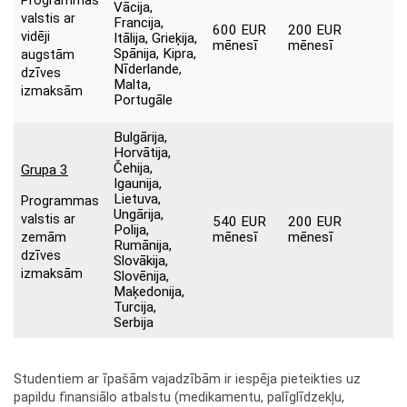
Programmas
Vācija,
valstis ar
Francija,
600 EUR
200 EUR
vidēji
Itālija, Grieķija,
mēnesī
mēnesī
Spānija, Kipra,
augstām
Nīderlande,
dzīves
Malta,
izmaksām
Portugāle
Bulgārija,
Horvātija,
Čehija,
Grupa 3
Igaunija,
Lietuva,
Programmas
Ungārija,
valstis ar
540 EUR
200 EUR
Polija,
mēnesī
mēnesī
zemām
Rumānija,
dzīves
Slovākija,
izmaksām
Slovēnija,
Maķedonija,
Turcija,
Serbija
Studentiem ar īpašām vajadzībām ir iespēja pieteikties uz
papildu finansiālo atbalstu (medikamentu, palīglīdzekļu,