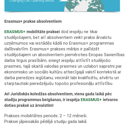
Erasmus+ prakse absolventiem
ERASMUS+
mobilitāte praksei
dod iespēju ne tikai
studējošajiem, bet arī absolventiem veikt praksi ārvalstu
uzņēmumos vai iestādēs kādā no Erasmus+ programmas
dalībvalstīm. Erasmus+ prakses mērķis ir palīdzēt
studējošajiem un absolventiem piemēroties Eiropas Savienības
darba tirgus prasībām; sniegt iespēju attīstīt studējošo
prasmes, tajā skaitā valodas prasmes un uzlabot sapratni par
ekonomisko un sociālo kultūru attiecīgajā valstī kontekstā ar
darba pieredzes iegūšanu; veicināt labi kvalificētu, atvērtu un
starptautiski pieredzējušu topošo profesionāļu attīstību.
Arī Juridiskās koledžas absolventiem, viena gada laikā pēc
studiju programmas beigšanas, ir iespēja
ERASMUS+
ietvaros
doties praksē uz ārvalstīm!
Prakses mobilitātes periods: 2 – 12 mēneši.
Praksei jāpiesakās pēdējā studiju gada laikā.