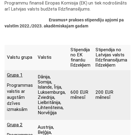
Programmu finansē Eiropas Komisija (EK)
un tiek nodrošināts
arī Latvijas valsts budžeta līdzfinansējums.
Erasmus+ prakses stipendiju apjomi pa
valstīm 2022./2023. akadēmiskajam gadam
Stipendija
Stipendija no
no EK
Latvijas valsts
Valstu grupa
Valstis
finanšu
līdzfinansējuma
līdzekļiem
līdzekļiem
Grupa 1
Dānija,
Somija,
Programmas
Islande, Īrija,
valstis ar
Luksemburga,
600 EUR
200 EUR
Zviedrija,
mēnesī
mēnesī
augstām
Lielbritānija,
dzīves
Lihtenšteina,
izmaksām
Norvēģija
Grupa 2
Austrija,
Beļģija,