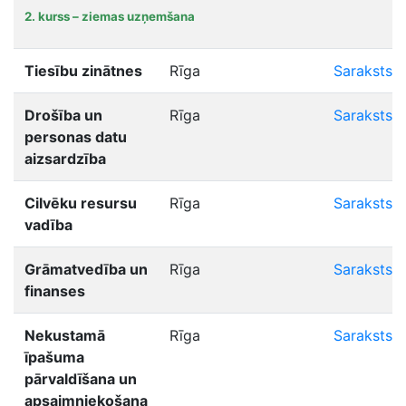
2. kurss – ziemas uzņemšana
Tiesību zinātnes
Rīga
Saraksts
Drošība un
Rīga
Saraksts
personas datu
aizsardzība
Cilvēku resursu
Rīga
Saraksts
vadība
Grāmatvedība un
Rīga
Saraksts
finanses
Nekustamā
Rīga
Saraksts
īpašuma
pārvaldīšana un
apsaimniekošana