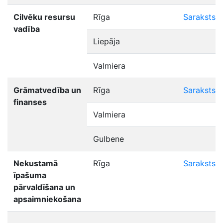
Cilvēku resursu
Rīga
Saraksts
vadība
Liepāja
Valmiera
Grāmatvedība un
Rīga
Saraksts
finanses
Valmiera
Gulbene
Nekustamā
Rīga
Saraksts
īpašuma
pārvaldīšana un
apsaimniekošana