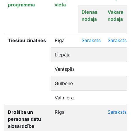
programma
vieta
Dienas
Vakara
nodaļa
nodaļa
Tiesību zinātnes
Rīga
Saraksts
Saraksts
Liepāja
Ventspils
Gulbene
Valmiera
Drošība un
Rīga
Saraksts
personas datu
aizsardzība