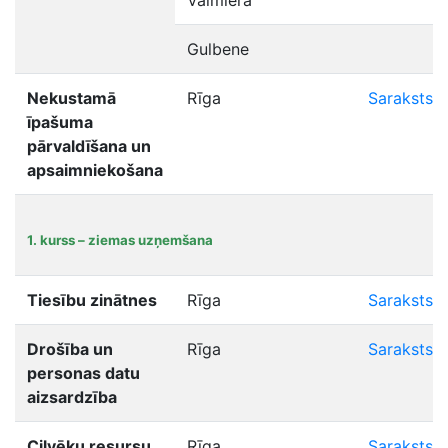
Valmiera
Gulbene
Nekustamā
Rīga
Saraksts
īpašuma
pārvaldīšana un
apsaimniekošana
1. kurss – ziemas uzņemšana
Tiesību zinātnes
Rīga
Saraksts
Drošība un
Rīga
Saraksts
personas datu
aizsardzība
Cilvēku resursu
Rīga
Saraksts