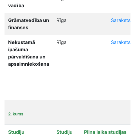
vadība
Grāmatvedība un
Rīga
Saraksts
finanses
Nekustamā
Rīga
Saraksts
īpašuma
pārvaldīšana un
apsaimniekošana
2. kurss
Studiju
Studiju
Pilna laika studijas