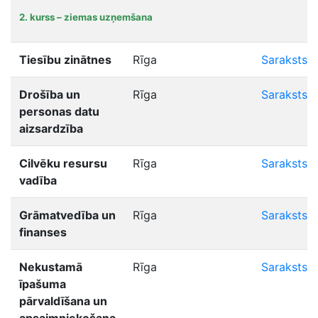
2. kurss – ziemas uzņemšana
Tiesību zinātnes
Rīga
Saraksts
Drošība un
Rīga
Saraksts
personas datu
aizsardzība
Cilvēku resursu
Rīga
Saraksts
vadība
Grāmatvedība un
Rīga
Saraksts
finanses
Nekustamā
Rīga
Saraksts
īpašuma
pārvaldīšana un