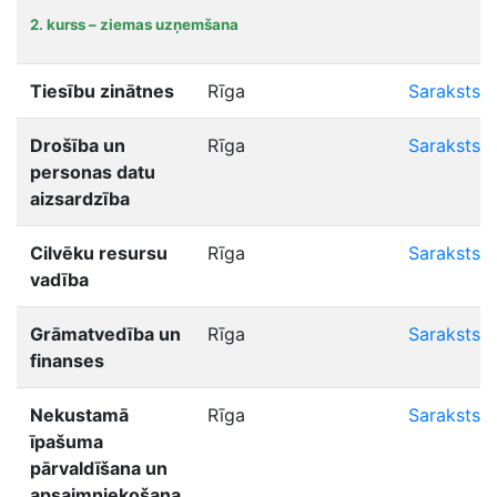
2. kurss – ziemas uzņemšana
Tiesību zinātnes
Rīga
Saraksts
Drošība un
Rīga
Saraksts
personas datu
aizsardzība
Cilvēku resursu
Rīga
Saraksts
vadība
Grāmatvedība un
Rīga
Saraksts
finanses
Nekustamā
Rīga
Saraksts
īpašuma
pārvaldīšana un
apsaimniekošana