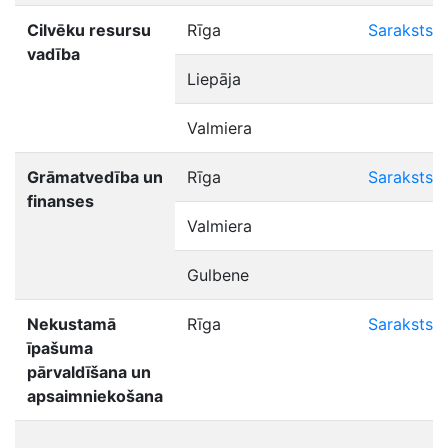
Cilvēku resursu
Rīga
Saraksts
vadība
Liepāja
Valmiera
Grāmatvedība un
Rīga
Saraksts
finanses
Valmiera
Gulbene
Nekustamā
Rīga
Saraksts
īpašuma
pārvaldīšana un
apsaimniekošana