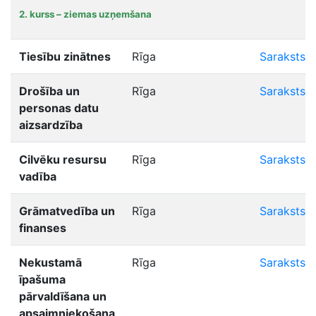
2. kurss – ziemas uzņemšana
Tiesību zinātnes
Rīga
Saraksts
Drošība un
Rīga
Saraksts
personas datu
aizsardzība
Cilvēku resursu
Rīga
Saraksts
vadība
Grāmatvedība un
Rīga
Saraksts
finanses
Nekustamā
Rīga
Saraksts
īpašuma
pārvaldīšana un
apsaimniekošana