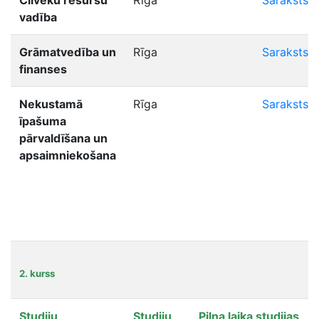
Cilvēku resursu
Rīga
Saraksts
vadība
Grāmatvedība un
Rīga
Saraksts
finanses
Nekustamā
Rīga
Saraksts
īpašuma
pārvaldīšana un
apsaimniekošana
2. kurss
Studiju
Studiju
Pilna laika studijas