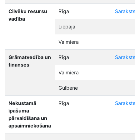
Cilvēku resursu
Rīga
Saraksts
vadība
Liepāja
Valmiera
Grāmatvedība un
Rīga
Saraksts
finanses
Valmiera
Gulbene
Nekustamā
Rīga
Saraksts
īpašuma
pārvaldīšana un
apsaimniekošana