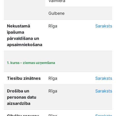
Valmiera
Gulbene
Nekustamā
Rīga
Saraksts
īpašuma
pārvaldīšana un
apsaimniekošana
1. kurss – ziemas uzņemšana
Tiesību zinātnes
Rīga
Saraksts
Drošība un
Rīga
Saraksts
personas datu
aizsardzība