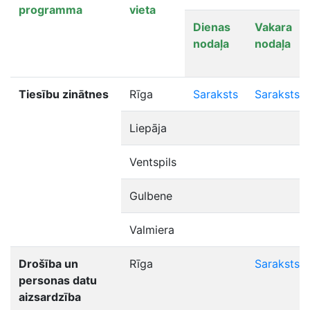
programma
vieta
Dienas
Vakara
nodaļa
nodaļa
Tiesību zinātnes
Rīga
Saraksts
Saraksts
Liepāja
Ventspils
Gulbene
Valmiera
Drošība un
Rīga
Saraksts
personas datu
aizsardzība