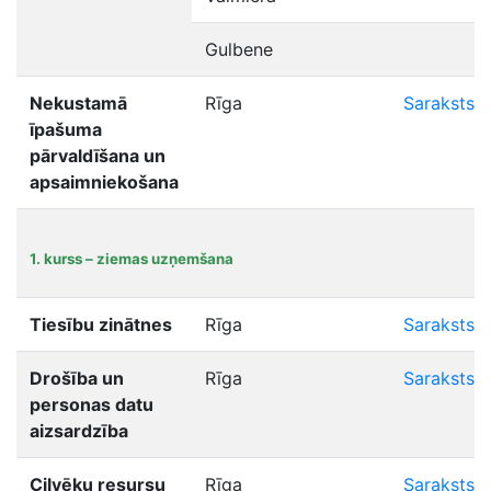
Gulbene
Nekustamā
Rīga
Saraksts
īpašuma
pārvaldīšana un
apsaimniekošana
1. kurss – ziemas uzņemšana
Tiesību zinātnes
Rīga
Saraksts
Drošība un
Rīga
Saraksts
personas datu
aizsardzība
Cilvēku resursu
Rīga
Saraksts