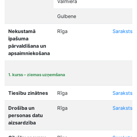
Valmiera
Gulbene
Nekustamā
Rīga
Saraksts
īpašuma
pārvaldīšana un
apsaimniekošana
1. kurss – ziemas uzņemšana
Tiesību zinātnes
Rīga
Saraksts
Drošība un
Rīga
Saraksts
personas datu
aizsardzība