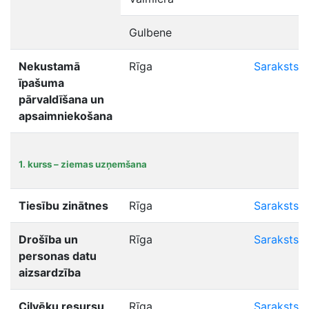
Gulbene
Nekustamā
Rīga
Saraksts
īpašuma
pārvaldīšana un
apsaimniekošana
1. kurss – ziemas uzņemšana
Tiesību zinātnes
Rīga
Saraksts
Drošība un
Rīga
Saraksts
personas datu
aizsardzība
Cilvēku resursu
Rīga
Saraksts