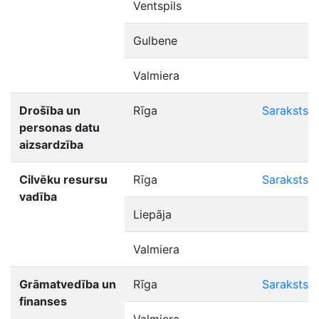
Ventspils
Gulbene
Valmiera
Drošība un
Rīga
Saraksts
personas datu
aizsardzība
Cilvēku resursu
Rīga
Saraksts
vadība
Liepāja
Valmiera
Grāmatvedība un
Rīga
Saraksts
finanses