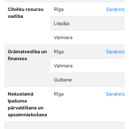
Cilvēku resursu
Rīga
Saraksts
vadība
Liepāja
Valmiera
Grāmatvedība un
Rīga
Saraksts
finanses
Valmiera
Gulbene
Nekustamā
Rīga
Saraksts
īpašuma
pārvaldīšana un
apsaimniekošana