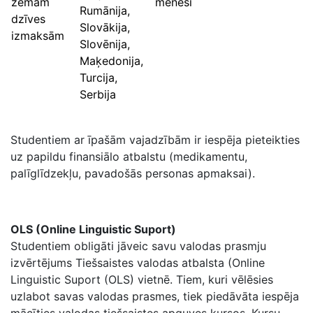
zemām
mēnesī
Rumānija,
dzīves
Slovākija,
izmaksām
Slovēnija,
Maķedonija,
Turcija,
Serbija
Studentiem ar īpašām vajadzībām ir iespēja pieteikties
uz papildu finansiālo atbalstu (medikamentu,
palīglīdzekļu, pavadošās personas apmaksai).
OLS (Online Linguistic Suport)
Studentiem obligāti jāveic savu valodas prasmju
izvērtējums Tiešsaistes valodas atbalsta (Online
Linguistic Suport (OLS) vietnē. Tiem, kuri vēlēsies
uzlabot savas valodas prasmes, tiek piedāvāta iespēja
mācīties valodas tiešsaistes apguves kursos. Kursu