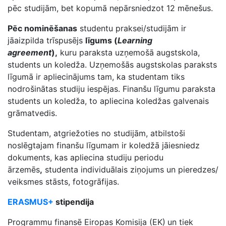
pēc studijām, bet kopumā nepārsniedzot 12 mēnešus.
Pēc nominēšanas
studentu praksei/studijām ir
jāaizpilda trīspusējs
līgums (
Learning
agreement
),
kuru paraksta uzņemošā augstskola,
students un koledža. Uzņemošās augstskolas paraksts
līgumā ir apliecinājums tam, ka studentam tiks
nodrošinātas studiju iespējas. Finanšu līgumu paraksta
students un koledža, to apliecina koledžas galvenais
grāmatvedis.
Studentam, atgriežoties no studijām, atbilstoši
noslēgtajam finanšu līgumam ir koledžā jāiesniedz
dokuments, kas apliecina studiju periodu
ārzemēs
,
studenta individuālais ziņojums un pieredzes/
veiksmes stāsts, fotogrāfijas.
ERASMUS+
stipendija
Programmu finansē Eiropas Komisija (EK)
un tiek