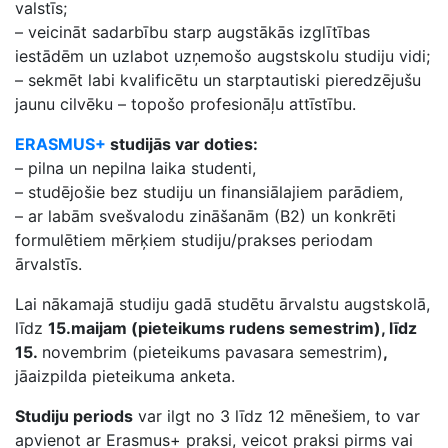
valstīs;
– veicināt sadarbību starp augstākās izglītības
iestādēm un uzlabot uzņemošo augstskolu studiju vidi;
– sekmēt labi kvalificētu un starptautiski pieredzējušu
jaunu cilvēku – topošo profesionāļu attīstību.
ERASMUS+
studijās var doties:
– pilna un nepilna laika studenti,
– studējošie bez studiju un finansiālajiem parādiem,
– ar labām svešvalodu zināšanām (B2) un konkrēti
formulētiem mērķiem studiju/prakses periodam
ārvalstīs.
Lai nākamajā studiju gadā studētu ārvalstu augstskolā,
līdz
15.maijam (pieteikums rudens semestrim), līdz
15.
novembrim (pieteikums pavasara semestrim)
,
jāaizpilda pieteikuma anketa.
Studiju periods
var ilgt no 3 līdz 12 mēnešiem, to var
apvienot ar Erasmus+ praksi, veicot praksi pirms vai