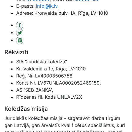
E-pasts:
info@jk.lv
Adrese: Kronvalda bulv. 1A, Rīga, LV-1010
Rekvizīti
SIA "Juridiskā koledža"
Kr. Valdemāra 1c, Rīga, LV-1010
Reģ. Nr. LV40003506758
Konts Nr. LV67UNLA0002052469159,
AS 'SEB BANKA',
Rīdzenes fil. Kods UNLALV2X
Koledžas misija
Juridiskās koledžas misija - sagatavot darba tirgum
gan Latvijā, gan ārvalstīs kvalificētus speciālistus, kuri