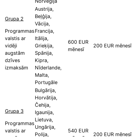
Norvēģija
Austrija,
Beļģija,
Grupa 2
Vācija,
Programmas
Francija,
valstis ar
Itālija,
600 EUR
vidēji
Grieķija,
200 EUR mēnesī
mēnesī
augstām
Spānija,
dzīves
Kipra,
izmaksām
Nīderlande,
Malta,
Portugāle
Bulgārija,
Horvātija,
Čehija,
Grupa 3
Igaunija,
Lietuva,
Programmas
Ungārija,
valstis ar
540 EUR
Polija,
200 EUR mēnesī