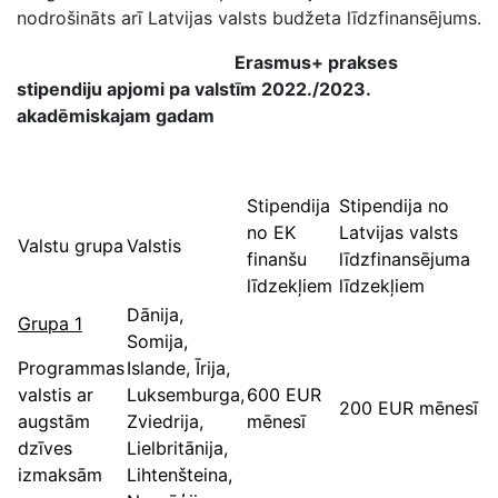
nodrošināts arī Latvijas valsts budžeta līdzfinansējums.
Erasmus+ prakses
stipendiju apjomi pa valstīm 2022./2023.
akadēmiskajam gadam
Stipendija
Stipendija no
no EK
Latvijas valsts
Valstu grupa
Valstis
finanšu
līdzfinansējuma
līdzekļiem
līdzekļiem
Dānija,
Grupa 1
Somija,
Programmas
Islande, Īrija,
valstis ar
Luksemburga,
600 EUR
200 EUR mēnesī
augstām
Zviedrija,
mēnesī
dzīves
Lielbritānija,
izmaksām
Lihtenšteina,