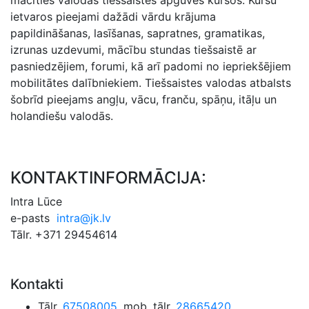
ietvaros pieejami dažādi vārdu krājuma
papildināšanas, lasīšanas, sapratnes, gramatikas,
izrunas uzdevumi, mācību stundas tiešsaistē ar
pasniedzējiem, forumi, kā arī padomi no iepriekšējiem
mobilitātes dalībniekiem. Tiešsaistes valodas atbalsts
šobrīd pieejams angļu, vācu, franču, spāņu, itāļu un
holandiešu valodās.
KONTAKTINFORMĀCIJA:
Intra Lūce
e-pasts
intra@jk.lv
Tālr. +371 29454614
Kontakti
Tālr.
67508005
, mob. tālr.
28665420