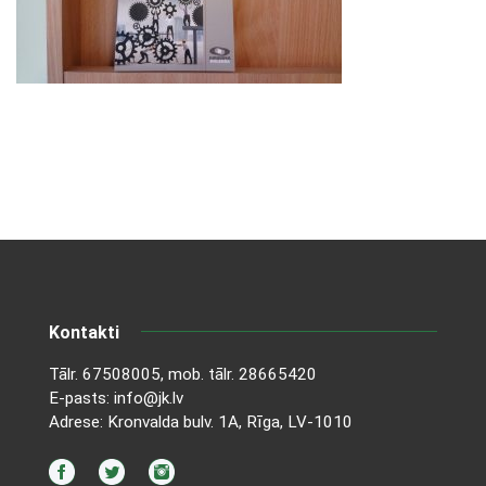
Kontakti
Tālr.
67508005
, mob. tālr.
28665420
E-pasts:
info@jk.lv
Adrese: Kronvalda bulv. 1A, Rīga, LV-1010