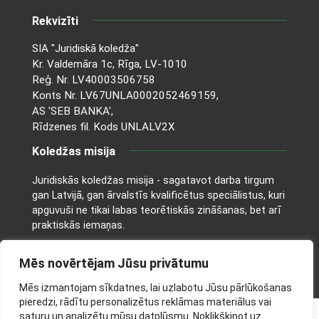
Rekvizīti
SIA "Juridiskā koledža"
Kr. Valdemāra 1c, Rīga, LV-1010
Reģ. Nr. LV40003506758
Konts Nr. LV67UNLA0002052469159,
AS 'SEB BANKA',
Rīdzenes fil. Kods UNLALV2X
Koledžas misija
Juridiskās koledžas misija - sagatavot darba tirgum
gan Latvijā, gan ārvalstīs kvalificētus speciālistus, kuri
apguvuši ne tikai labas teorētiskās zināšanas, bet arī
praktiskās iemaņas.
Mēs novērtējam Jūsu privātumu
Mēs izmantojam sīkdatnes, lai uzlabotu Jūsu pārlūkošanas
pieredzi, rādītu personalizētus reklāmas materiālus vai
saturu un analizētu mūsu datplūsmu. Noklikšķinot uz