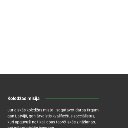
Koledžas misija
Juridiskās koledžas misija - sagatavot darba tirgum
gan Latvijā, gan ārvalstīs kvalificētus speciālistus,
kuri apguvuši ne tikai labas teorētiskās zināšanas,