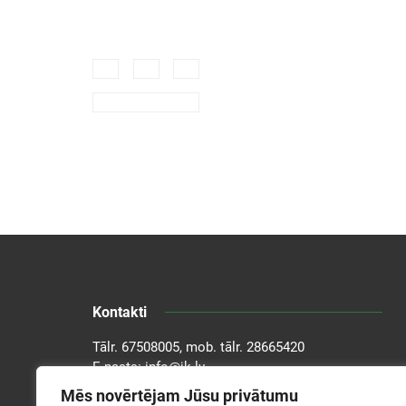
Kontakti
Tālr.
67508005
, mob. tālr.
28665420
E-pasts:
info@jk.lv
Adrese: Kronvalda bulv. 1A, Rīga, LV-1010
Mēs novērtējam Jūsu privātumu