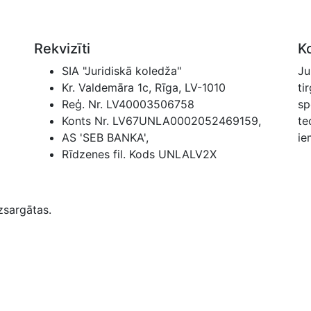
Rekvizīti
K
SIA "Juridiskā koledža"
Ju
Kr. Valdemāra 1c, Rīga, LV-1010
ti
Reģ. Nr. LV40003506758
sp
Konts Nr. LV67UNLA0002052469159,
te
AS 'SEB BANKA',
ie
Rīdzenes fil. Kods UNLALV2X
zsargātas.