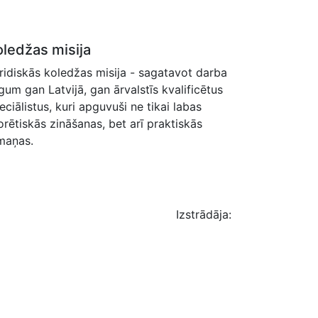
oledžas misija
ridiskās koledžas misija - sagatavot darba
rgum gan Latvijā, gan ārvalstīs kvalificētus
eciālistus, kuri apguvuši ne tikai labas
orētiskās zināšanas, bet arī praktiskās
maņas.
Izstrādāja: