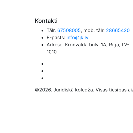
Kontakti
Tālr.
67508005
, mob. tālr.
28665420
E-pasts:
info@jk.lv
Adrese: Kronvalda bulv. 1A, Rīga, LV-
1010
©2026. Juridiskā koledža. Visas tiesības ai