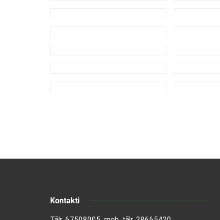
Kontakti
Tālr.
67508005
, mob. tālr.
28665420