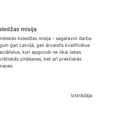
oledžas misija
ridiskās koledžas misija - sagatavot darba
rgum gan Latvijā, gan ārvalstīs kvalificētus
eciālistus, kuri apguvuši ne tikai labas
orētiskās zināšanas, bet arī praktiskās
maņas.
Izstrādāja: