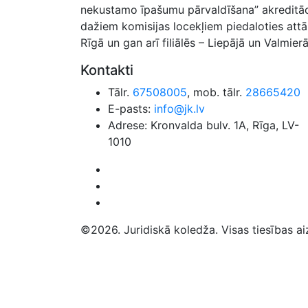
nekustamo īpašumu pārvaldīšana” akreditācij
dažiem komisijas locekļiem piedaloties attā
Rīgā un gan arī filiālēs – Liepājā un Valmierā
Kontakti
Tālr.
67508005
, mob. tālr.
28665420
E-pasts:
info@jk.lv
Adrese: Kronvalda bulv. 1A, Rīga, LV-
1010
©2026. Juridiskā koledža. Visas tiesības ai