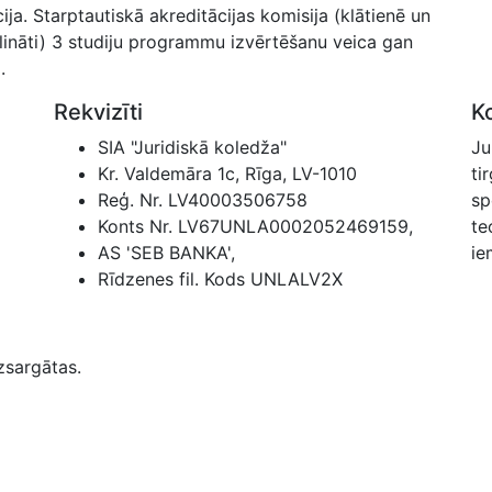
a. Starptautiskā akreditācijas komisija (klātienē un
lināti) 3 studiju programmu izvērtēšanu veica gan
.
Rekvizīti
K
SIA "Juridiskā koledža"
Ju
Kr. Valdemāra 1c, Rīga, LV-1010
ti
Reģ. Nr. LV40003506758
sp
Konts Nr. LV67UNLA0002052469159,
te
AS 'SEB BANKA',
ie
Rīdzenes fil. Kods UNLALV2X
zsargātas.