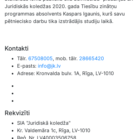
Juridiskās koledžas 2020. gada Tiesību zinātņu
programmas absolvents Kaspars Igaunis, kurš savu
pētniecisko darbu tika izstrādājis studiju laikā.
Kontakti
Tālr.
67508005
, mob. tālr.
28665420
E-pasts:
info@jk.lv
Adrese: Kronvalda bulv. 1A, Rīga, LV-1010
Rekvizīti
SIA "Juridiskā koledža"
Kr. Valdemāra 1c, Rīga, LV-1010
Reģ. Nr. LV40003506758