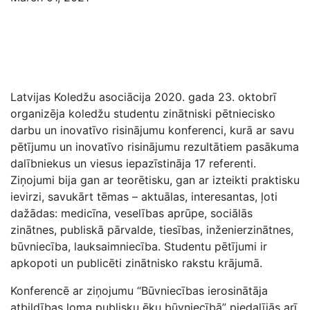
Latvijas Koledžu asociācija 2020. gada 23. oktobrī
organizēja koledžu studentu zinātniski pētniecisko
darbu un inovatīvo risinājumu konferenci, kurā ar savu
pētījumu un inovatīvo risinājumu rezultātiem pasākuma
dalībniekus un viesus iepazīstināja 17 referenti.
Ziņojumi bija gan ar teorētisku, gan ar izteikti praktisku
ievirzi, savukārt tēmas – aktuālas, interesantas, ļoti
dažādas: medicīna, veselības aprūpe, sociālās
zinātnes, publiskā pārvalde, tiesības, inženierzinātnes,
būvniecība, lauksaimniecība. Studentu pētījumi ir
apkopoti un publicēti zinātnisko rakstu krājumā.
Konferencē ar ziņojumu “Būvniecības ierosinātāja
atbildības loma publisku ēku būvniecībā” piedalījās arī