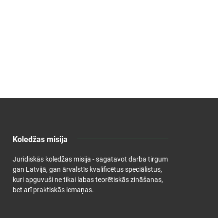
Koledžas misija
Juridiskās koledžas misija - sagatavot darba tirgum
gan Latvijā, gan ārvalstīs kvalificētus speciālistus,
kuri apguvuši ne tikai labas teorētiskās zināšanas,
bet arī praktiskās iemaņas.