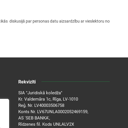
kās diskusijā par personas datu aizsardzību ar vieslektoru no
Rekvizīti
SIA "Juridiskā koledža"
Kr. Valdemāra 1c, Rīga, LV-1010
Reģ. Nr. LV40003506758
Konts Nr. LV67UNLA0002052469159,
AS 'SEB BANKA',
Rīdzenes fil. Kods UNLALV2X