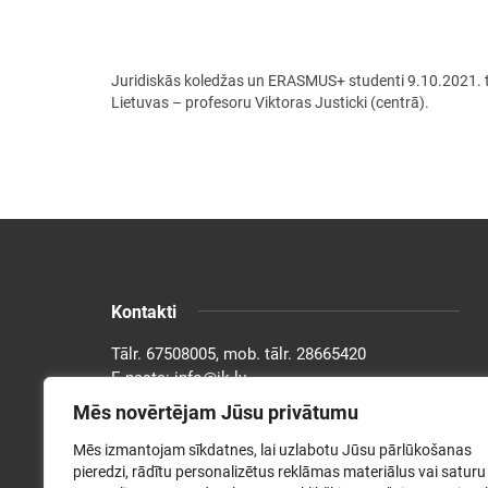
Juridiskās koledžas un ERASMUS+ studenti 9.10.2021. ti
Lietuvas – profesoru Viktoras Justicki (centrā).
Kontakti
Tālr.
67508005
, mob. tālr.
28665420
E-pasts:
info@jk.lv
Adrese: Kronvalda bulv. 1A, Rīga, LV-1010
Mēs novērtējam Jūsu privātumu
Mēs izmantojam sīkdatnes, lai uzlabotu Jūsu pārlūkošanas
pieredzi, rādītu personalizētus reklāmas materiālus vai saturu