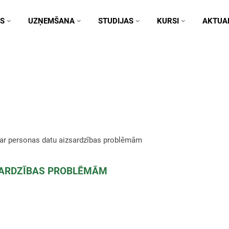
S
UZŅEMŠANA
STUDIJAS
KURSI
AKTUAL
atu aizsardzības problēmām
par personas datu aizsardzības problēmām
SARDZĪBAS PROBLĒMĀM