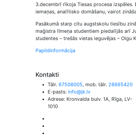
3.decembrī rīkoja Tiesas procesa izspēles. Da
iemaņas, analītisko domāšanu, vairot zināš
Pasākumā starp citu augstskolu tiesību zin
maģistra līmeņa studentiem piedalījās arī
studentes – trešās vietas ieguvējas – Olgu K
Papildinformācija
Kontakti
Tālr.
67508005
, mob. tālr.
28665420
E-pasts:
info@jk.lv
Adrese: Kronvalda bulv. 1A, Rīga, LV-
1010