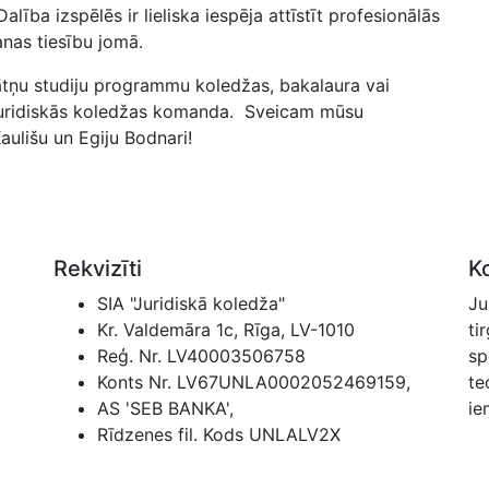
lība izspēlēs ir lieliska iespēja attīstīt profesionālās
anas tiesību jomā.
ātņu studiju programmu koledžas, bakalaura vai
 Juridiskās koledžas komanda. Sveicam mūsu
aulišu un Egiju Bodnari!
Rekvizīti
K
SIA "Juridiskā koledža"
Ju
Kr. Valdemāra 1c, Rīga, LV-1010
ti
Reģ. Nr. LV40003506758
sp
Konts Nr. LV67UNLA0002052469159,
te
AS 'SEB BANKA',
ie
Rīdzenes fil. Kods UNLALV2X