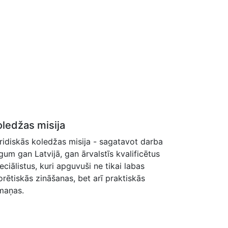
oledžas misija
ridiskās koledžas misija - sagatavot darba
rgum gan Latvijā, gan ārvalstīs kvalificētus
eciālistus, kuri apguvuši ne tikai labas
orētiskās zināšanas, bet arī praktiskās
maņas.