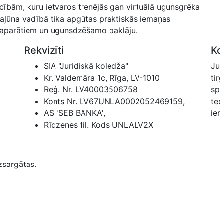
cībām, kuru ietvaros trenējās gan virtuālā ugunsgrēka
kaļūna vadībā tika apgūtas praktiskās iemaņas
aparātiem un ugunsdzēšamo paklāju.
Rekvizīti
K
SIA "Juridiskā koledža"
Ju
Kr. Valdemāra 1c, Rīga, LV-1010
ti
Reģ. Nr. LV40003506758
sp
Konts Nr. LV67UNLA0002052469159,
te
AS 'SEB BANKA',
ie
Rīdzenes fil. Kods UNLALV2X
zsargātas.