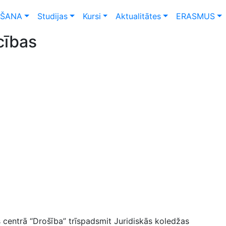
ŠANA
Studijas
Kursi
Aktualitātes
ERASMUS
cības
s centrā “Drošība” trīspadsmit Juridiskās koledžas