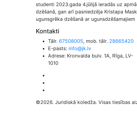
studenti 2023.gada 4.jūlijā ieradās uz apmā
dzēšanā, gan arī pasniedzēja Kristapa Mas
ugunsgrēka dzēšanā ar ugunsdzēšamajiem 
Kontakti
Tālr.
67508005
, mob. tālr.
28665420
E-pasts:
info@jk.lv
Adrese: Kronvalda bulv. 1A, Rīga, LV-
1010
©2026. Juridiskā koledža. Visas tiesības ai