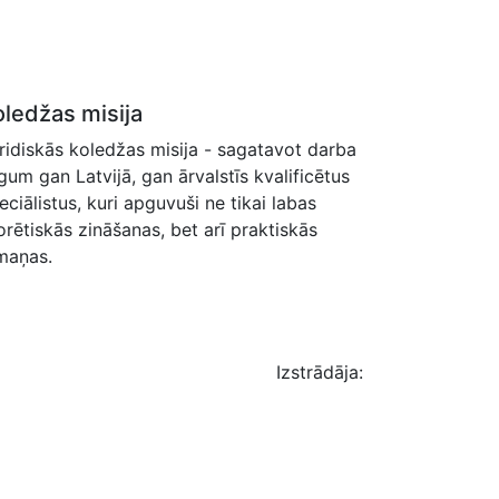
oledžas misija
ridiskās koledžas misija - sagatavot darba
rgum gan Latvijā, gan ārvalstīs kvalificētus
eciālistus, kuri apguvuši ne tikai labas
orētiskās zināšanas, bet arī praktiskās
maņas.
Izstrādāja: