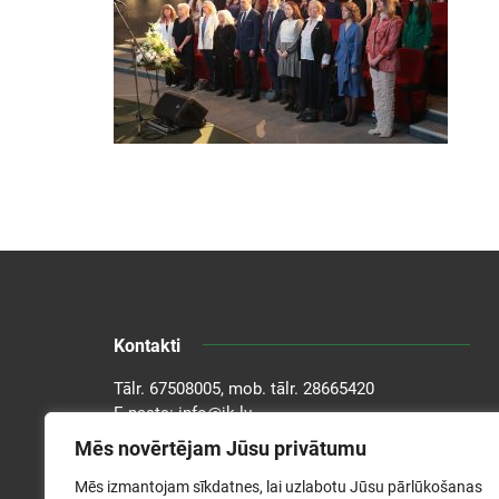
Kontakti
Tālr.
67508005
, mob. tālr.
28665420
E-pasts:
info@jk.lv
Adrese: Kronvalda bulv. 1A, Rīga, LV-1010
Mēs novērtējam Jūsu privātumu
Mēs izmantojam sīkdatnes, lai uzlabotu Jūsu pārlūkošanas