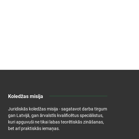
Koledžas misija
Juridiskās koledžas misija - sagatavot darba tirgum
gan Latvijā, gan ārvalstīs kvalificētus speciālistus,
kuri apguvuši ne tikai labas teorētiskās zināšanas,
bet arī praktiskās iemaņas.