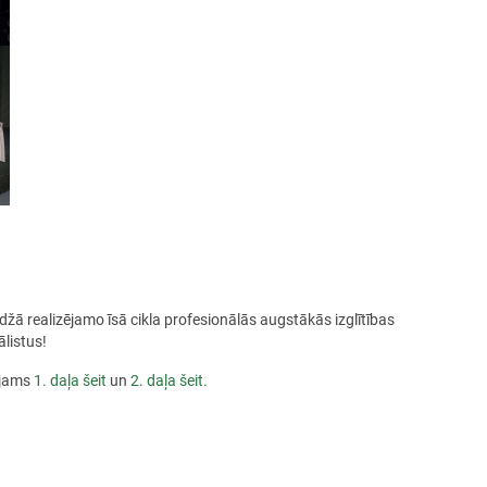
ā realizējamo īsā cikla profesionālās augstākās izglītības
listus!
ejams
1. daļa šeit
un
2. daļa šeit.