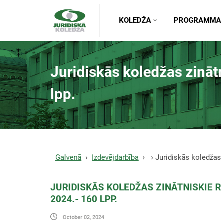
KOLEDŽA
PROGRAMMA
Juridiskās koledžas zinātn
lpp.
Galvenā
Izdevējdarbība
Juridiskās koledžas 
JURIDISKĀS KOLEDŽAS ZINĀTNISKIE RA
2024.- 160 LPP.
October 02, 2024