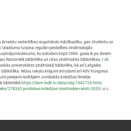
u ārvalstu sadarbības augstskolu mācībspēku, gan studentu un
c izlaiduma turpina regulāri piedalīties zinātniskajās
r turpinājumizdevums, ko izdodam kopš 2006. gada ik pa diviem
s Nacionālā bibliotēka un citas zinātniskās bibliotēkas,
t.sk
.
skās universitātes zinātniskā bibliotēka, kā arī Latgales
kā bibliotēka. Mūsu rakstu krājumi atrodami arī ASV Kongresa
vumi pieejami lasītājiem Juridiskās koledžas tīmekļa
jā bibliotēkā
https://dom.lndb.lv/data/obj/
1042724.html
,
teka/278342-juridiskas-
koledzas-zinatniskie-raksti-
2020/
u.c.