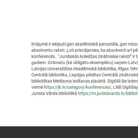
Krājumā ir iekļauti gan akadēmiskā personāla, gan mūs
absolventu raksti. Ļoti priecājamies, ka absolventi arī pē
konferencēs. “Juridiskās koledžas zinātniskie raksti” i
gadiem. Grāmatu (kā obligāto eksemplāru) saņem Latvija
Latvijas Universitātes Akadēmiskā bibliotēka, Rīgas Tehni
Centrālā bibliotēka, Liepājas pilsētas Centrālā zinātnis
bibliotēkas Medisona lasītavas plauktā. Digitāli šie izde
vietnē
https://jk.lv/category/
konferences/
, LNB Digitāla
Jurista Vārda bibliotēkā
https://m.juristavards.lv/
biblio