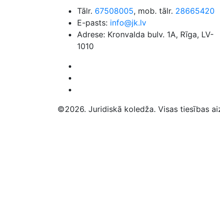
Tālr.
67508005
, mob. tālr.
28665420
E-pasts:
info@jk.lv
Adrese: Kronvalda bulv. 1A, Rīga, LV-
1010
©2026. Juridiskā koledža. Visas tiesības ai