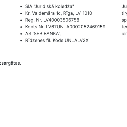
SIA "Juridiskā koledža"
Ju
Kr. Valdemāra 1c, Rīga, LV-1010
ti
Reģ. Nr. LV40003506758
sp
Konts Nr. LV67UNLA0002052469159,
te
AS 'SEB BANKA',
ie
Rīdzenes fil. Kods UNLALV2X
zsargātas.