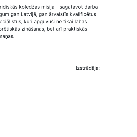
ridiskās koledžas misija - sagatavot darba
rgum gan Latvijā, gan ārvalstīs kvalificētus
eciālistus, kuri apguvuši ne tikai labas
orētiskās zināšanas, bet arī praktiskās
maņas.
Izstrādāja: