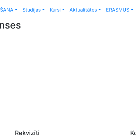
ŠANA
Studijas
Kursi
Aktualitātes
ERASMUS
anses
Rekvizīti
K