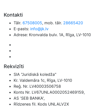
Kontakti
Tālr.
67508005
, mob. tālr.
28665420
E-pasts:
info@jk.lv
Adrese: Kronvalda bulv. 1A, Rīga, LV-1010
Rekvizīti
SIA "Juridiskā koledža"
Kr. Valdemāra 1c, Rīga, LV-1010
Reģ. Nr. LV40003506758
Konts Nr. LV67UNLA0002052469159,
AS 'SEB BANKA',
Rīdzenes fil. Kods UNLALV2X