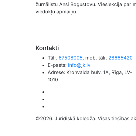
žurnālistu Ansi Bogustovu. Vieslekcija par 
viedokļu apmaiņu.
Kontakti
Tālr.
67508005
, mob. tālr.
28665420
E-pasts:
info@jk.lv
Adrese: Kronvalda bulv. 1A, Rīga, LV-
1010
©2026. Juridiskā koledža. Visas tiesības ai