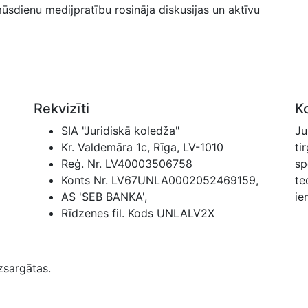
mūsdienu medijpratību rosināja diskusijas un aktīvu
Rekvizīti
K
SIA "Juridiskā koledža"
Ju
Kr. Valdemāra 1c, Rīga, LV-1010
ti
Reģ. Nr. LV40003506758
sp
Konts Nr. LV67UNLA0002052469159,
te
AS 'SEB BANKA',
ie
Rīdzenes fil. Kods UNLALV2X
zsargātas.