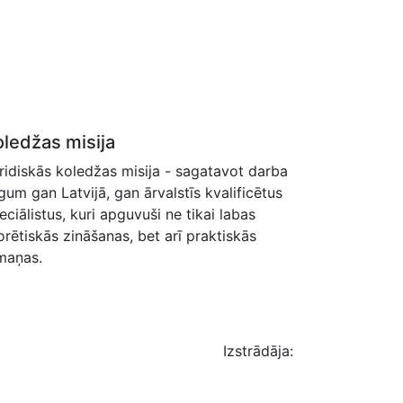
oledžas misija
ridiskās koledžas misija - sagatavot darba
rgum gan Latvijā, gan ārvalstīs kvalificētus
eciālistus, kuri apguvuši ne tikai labas
orētiskās zināšanas, bet arī praktiskās
maņas.
Izstrādāja: