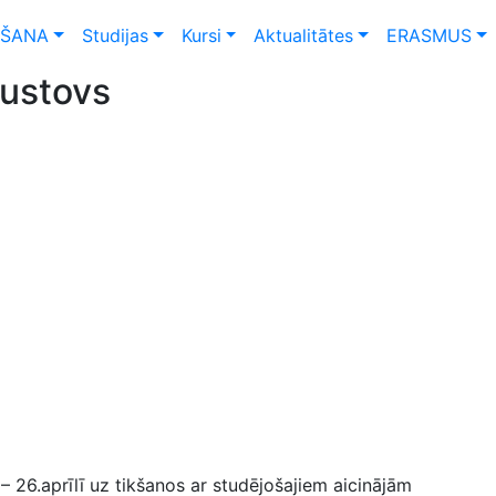
ŠANA
Studijas
Kursi
Aktualitātes
ERASMUS
gustovs
 26.aprīlī uz tikšanos ar studējošajiem aicinājām