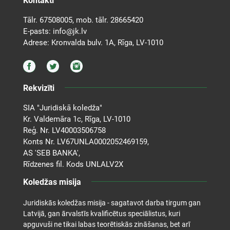
Kontakti
Tālr.
67508005
, mob. tālr.
28665420
E-pasts:
info@jk.lv
Adrese: Kronvalda bulv. 1A, Rīga, LV-1010
Rekvizīti
SIA "Juridiskā koledža"
Kr. Valdemāra 1c, Rīga, LV-1010
Reģ. Nr. LV40003506758
Konts Nr. LV67UNLA0002052469159,
AS 'SEB BANKA',
Rīdzenes fil. Kods UNLALV2X
Koledžas misija
Juridiskās koledžas misija - sagatavot darba tirgum gan
Latvijā, gan ārvalstīs kvalificētus speciālistus, kuri
apguvuši ne tikai labas teorētiskās zināšanas, bet arī