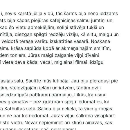
 nevis karstā jūlija vidū, tās šarms bija nenoliedzams
ats bija kādas piejūras kafejnīciņas salmu jumtiņi un
kad šo vietu apmeklējām, soliņi stāvēja tukši un
nītāja, diezgan spilgti redzēju vīziju, kā siltu, maigu un
a veidotā terase varētu izskatīties vasarā. Noskaņa
salmu krāsa saplūda kopā ar akmeņainajām smiltīm,
tiem toņiem. Jūras maigi zaļganie viļņi dīvaini
 vieta deva kādai vecai, miglainai filmai līdzīgu
jas salu. Saulīte mūs lutināja. Jau biju pieradusi pie
ām, steidzīgajām ielām un ietvēm, tādām dziļi
a sniedza īpaši patīkamu pārmaiņu. Likās, ka esmu
ēnes grāmatās – bez grūtībām spēju iedomāties, ka
 Kathultas sētā. Saliņa bija neliela, tā vien gribējās
lu un ne par ko nedomāt. Jūras viļņu šalkoņa visapkārt
aisto vietu. Nevar nepieminēt arī klinšu ainavas, kas
 ūdens izskatījās īpaši nevaldāms!