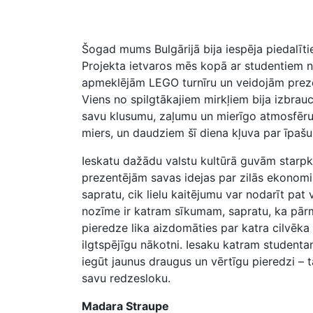
Šogad mums Bulgārijā bija iespēja piedalī
Projekta ietvaros mēs kopā ar studentiem n
apmeklējām LEGO turnīru un veidojām prezen
Viens no spilgtākajiem mirkļiem bija izbrauc
savu klusumu, zaļumu un mierīgo atmosfēru.
miers, un daudziem šī diena kļuva par īpašu
Ieskatu dažādu valstu kultūrā guvām starpk
prezentējām savas idejas par zilās ekonomik
sapratu, cik lielu kaitējumu var nodarīt pat 
nozīme ir katram sīkumam, sapratu, ka pār
pieredze lika aizdomāties par katra cilvēka
ilgtspējīgu nākotni. Iesaku katram student
iegūt jaunus draugus un vērtīgu pieredzi – ta
savu redzesloku.
Madara Straupe