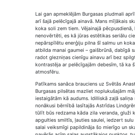
Lai gan apmeklējām Burgasas pludmali aprīlī,
arī šajā pelēcīgajā ainavā. Mans mīļākais sk
koka soli zem tiem. Vējainajā pēcpusdienā, 
nenovērtēti, es kā jūras estētikas seriālu cie
nepārspīlētu enerģiju pilna šī salmu un kok
atbilda manai gaumei – gaišbrūnā, dabīgā 
radot glezniņas cienīgu ainavu arī bez spilg
kontrastēja ar pelēcīgajām debesīm, tā ka šī
atmosfēru.
Patīkams sanāca brauciens uz Svētās Anastasi
Burgasas pilsētas mazliet noplukušajām māj
iestaigātām kā audums. Idilliskā zaļā saliņ
nonākusi bērnībā lasītajās Astrīdas Lindgr
tūlīt būs redzama kāda zila veranda, gluži kā
apgulties smiltīs, ļauties saulei, iedzert su
salai veiksmīgi papildināja šo mierīgo un sk
pavērās acīm salas augstākajos punktos, tur