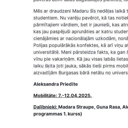
Mēs ar draudzeni Madaru šīs nedēļas laikā 
studentiem. Nu varēju pavērot, kā tas notiek
pārmītajiem vārdiem, bet ir jaunieši, kas atr
kas jau paspējuši aprunāties ar katru stud
cienājāmies ar nacionālajām uzkodām, non
Polijas populārākās konfektes, kā arī viņu 
universitātē. Mani pārsteidza fakts, ka ga
vīnu pie vakariņām. Kā jau visas labās lieta
laiku šķita ļoti jauka, sākās tieši pirms mo
aizvadījām Burgasas bārā netālu no universi
Aleksandra Priedīte
Mobilitāte: 7.-12.04.2025.
Dalībnieki:
Madara Straupe, Guna Rasa, Ale
programmas 1. kurss)