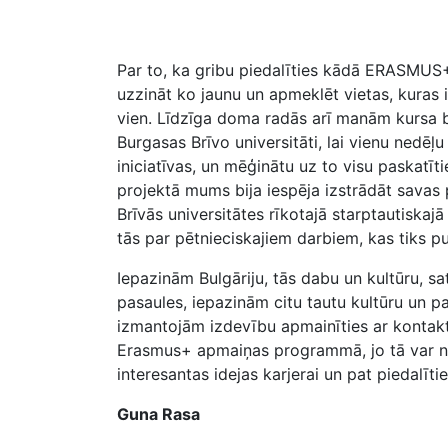
Par to, ka gribu piedalīties kādā ERASMUS+
uzzināt ko jaunu un apmeklēt vietas, kuras i
vien. Līdzīga doma radās arī manām kursa b
Burgasas Brīvo universitāti, lai vienu nedēļu 
iniciatīvas, un mēģinātu uz to visu paskatī
projektā mums bija iespēja izstrādāt savas 
Brīvās universitātes rīkotajā starptautiska
tās par pētnieciskajiem darbiem, kas tiks p
Iepazinām Bulgāriju, tās dabu un kultūru, sa
pasaules, iepazinām citu tautu kultūru un p
izmantojām izdevību apmainīties ar kontaktin
Erasmus+ apmaiņas programmā, jo tā var ne t
interesantas idejas karjerai un pat piedalītie
Guna Rasa