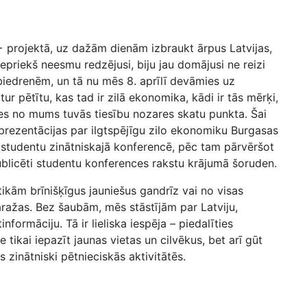
 projektā, uz dažām dienām izbraukt ārpus Latvijas,
epriekš neesmu redzējusi, biju jau domājusi ne reizi
iedrenēm, un tā nu mēs 8. aprīlī devāmies uz
tur pētītu, kas tad ir zilā ekonomika, kādi ir tās mērķi,
ties no mums tuvās tiesību nozares skatu punkta. Šai
prezentācijas par ilgtspējīgu zilo ekonomiku Burgasas
jā studentu zinātniskajā konferencē, pēc tam pārvēršot
ublicēti studentu konferences rakstu krājumā šoruden.
tikām brīnišķīgus jauniešus gandrīz vai no visas
aražas. Bez šaubām, mēs stāstījām par Latviju,
formāciju. Tā ir lieliska iespēja – piedalīties
ikai iepazīt jaunas vietas un cilvēkus, bet arī gūt
s zinātniski pētnieciskās aktivitātēs.