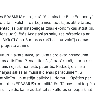
ties ERASMUS+ projektā “Sustainable Blue Economy”.
o citām valstīm darbojāmies radošajās aktivitātēs,
tācijas par ilgtspējīgas zilās ekonomikas attīstību.
iens uz Svētās Anastasijas salu, kas pārsteidza ar
 Atšķirībā no Burgasas rosības, tur valdīja dabas
 projekta atmiņu.
ultūru vakara laikā, savukārt projekta noslēgumā
as attīstību. Piedaloties šajā pasākumā, pirmo reizi
viens nejauši nomests papīrītis. Redzot, cik liela
maiņas sākas ar mūsu ikdienas paradumiem. Šī
 atbildību un atstāja paliekošu domu – rūpēties par
am doties ERASMUS+ mobilitātēs. Tā nav tikai iespēja
s ir veids, kā ieraudzīt citas kultūras un paplašināt