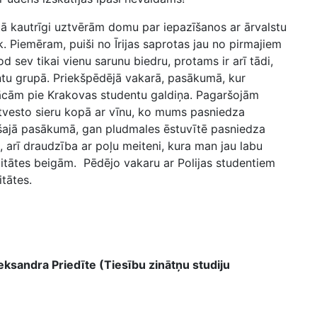
tā kautrīgi uztvērām domu par iepazīšanos ar ārvalstu
. Piemēram, puiši no Īrijas saprotas jau no pirmajiem
od sev tikai vienu sarunu biedru, protams ir arī tādi,
entu grupā. Priekšpēdējā vakarā, pasākumā, kur
ācām pie Krakovas studentu galdiņa. Pagaršojām
atvesto sieru kopā ar vīnu, ko mums pasniedza
n šajā pasākumā, gan pludmales ēstuvītē pasniedza
s, arī draudzība ar poļu meiteni, kura man jau labu
bilitātes beigām. Pēdējo vakaru ar Polijas studentiem
tātes.
ksandra Priedīte (Tiesību zinātņu studiju