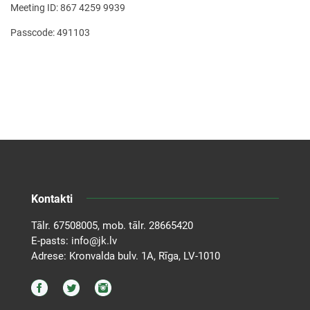
Meeting ID: 867 4259 9939
Passcode: 491103
Kontakti
Tālr.
67508005
, mob. tālr.
28665420
E-pasts:
info@jk.lv
Adrese: Kronvalda bulv. 1A, Rīga, LV-1010