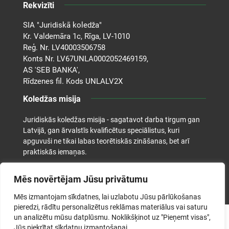
Rekvizīti
SIA "Juridiskā koledža"
Kr. Valdemāra 1c, Rīga, LV-1010
Reģ. Nr. LV40003506758
Konts Nr. LV67UNLA0002052469159,
AS 'SEB BANKA',
Rīdzenes fil. Kods UNLALV2X
Koledžas misija
Juridiskās koledžas misija - sagatavot darba tirgum gan
Latvijā, gan ārvalstīs kvalificētus speciālistus, kuri
apguvuši ne tikai labas teorētiskās zināšanas, bet arī
praktiskās iemaņas.
Mēs novērtējam Jūsu privātumu
Mēs izmantojam sīkdatnes, lai uzlabotu Jūsu pārlūkošanas
pieredzi, rādītu personalizētus reklāmas materiālus vai saturu
un analizētu mūsu datplūsmu. Noklikšķinot uz "Pieņemt visas",
©2026. Juridiskā koledža. Visas tiesības aizsargātas.
Jūs piekrītat sīkdatņu izmantošanai.