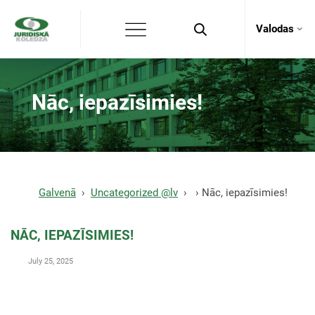
Valodas
Nāc, iepazīsimies!
Galvenā
Uncategorized @lv
Nāc, iepazīsimies!
NĀC, IEPAZĪSIMIES!
July 25, 2025