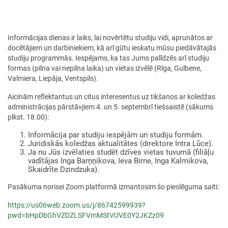
Informācijas dienas ir laiks, lai novērtētu studiju vidi, aprunātos ar
docētājiem un darbiniekiem, kā arī gūtu ieskatu mūsu piedāvātajās
studiju programmās. Iespējams, ka tas Jums palīdzēs arī studiju
formas (pilna vai nepilna laika) un vietas izvēlē (Rīga, Gulbene,
Valmiera, Liepāja, Ventspils).
Aicinām reflektantus un citus interesentus uz tikšanos ar koledžas
administrācijas pārstāvjiem 4. un 5. septembrī tiešsaistē (sākums
plkst. 18.00):
Informācija par studiju iespējām un studiju formām.
Juridiskās koledžas aktualitātes (direktore Intra Lūce).
Ja nu Jūs izvēlaties studēt dzīves vietas tuvumā (filiāļu
vadītājas Inga Barņņikova, Ieva Birne, Inga Kalmikova,
Skaidrīte Dzindzuka).
Pasākuma norisei Zoom platformā izmantosim šo pieslēguma saiti:
https://us06web.zoom.us/j/86742599939?
pwd=bHpDbGhVZDZLSFVmMStVUVE0Y2JKZz09