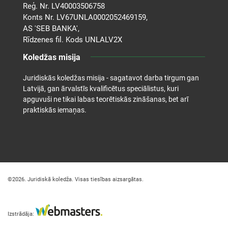
Reģ. Nr. LV40003506758
Konts Nr. LV67UNLA0002052469159,
AS 'SEB BANKA',
Rīdzenes fil. Kods UNLALV2X
Koledžas misija
Juridiskās koledžas misija - sagatavot darba tirgum gan
Latvijā, gan ārvalstīs kvalificētus speciālistus, kuri
apguvuši ne tikai labas teorētiskās zināšanas, bet arī
praktiskās iemaņas.
©2026. Juridiskā koledža. Visas tiesības aizsargātas.
Izstrādāja: