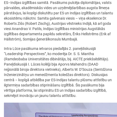
ES–Indijas izglītības samitā. Pasākums pulcēja diplomātijas, valsts
pārvaldes, akadēmiskās vides un uzņēmējdarbības augsta līmeņa
pārstāvjus, lai kopīgi diskutētu par ES un Indijas izglītības un talantu
ekosistēmu nākotni. Samita galvenais viesis – viņa ekselence Dr.
Roberts Zišs (Robert Zischg), Austrijas vēstnieks Indijā, kā arī goda
viesi Anandrao V. Patils, Indijas Izglītības ministrijas Augstākās
izglītības departamenta papildu sekretārs, Ēriks Hellstrēms (Erik af
Hällström), Somijas ģenerālkonsuls Mumbajā.
Intra Lūce pasākuma ietvaros piedalījās 2. paneļdiskusijā
“Leadership Perspectives”, ko moderēja Dr. S. S. Mantha
(Ramdeobaba Universitātes dibinātājs, bij. AICTE priekšsēdētājs).
Paneļdiskusijā I. Lūces kolēģi bija Aporvs Mahendrs (DAAD
reģionālā biroja direktora vietnieks), Alberts W. D’Souza (Sentdžona
Inženierzinātņu un menedžmenta koledžas direktors). Diskusijas
centrā – kopīgā atbildība par ES-Indijas talantu plūsmu attīstību un
ilgtermiņa sadarbības stiprināšanu izglītībā. Šis pasākums bija
vērtīga platforma, lai stiprinātu ES un Indijas sadarbību izglītībā,
sekmējot inovāciju un jaunu talantu attīstību.