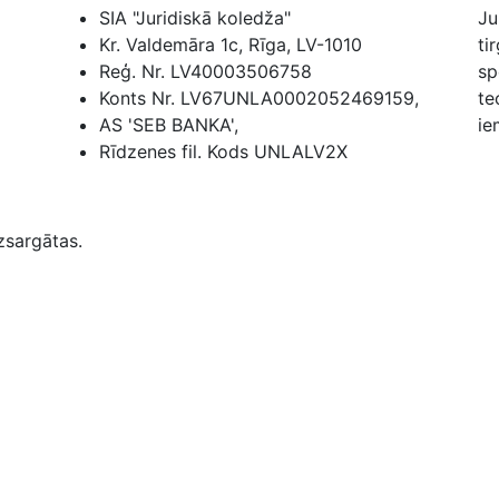
SIA "Juridiskā koledža"
Ju
Kr. Valdemāra 1c, Rīga, LV-1010
ti
Reģ. Nr. LV40003506758
sp
Konts Nr. LV67UNLA0002052469159,
te
AS 'SEB BANKA',
ie
Rīdzenes fil. Kods UNLALV2X
zsargātas.