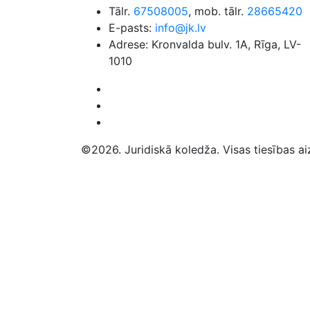
Tālr.
67508005
, mob. tālr.
28665420
E-pasts:
info@jk.lv
Adrese: Kronvalda bulv. 1A, Rīga, LV-
1010
©2026. Juridiskā koledža. Visas tiesības ai