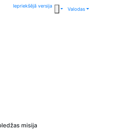
Iepriekšējā versija
Valodas
oledžas misija