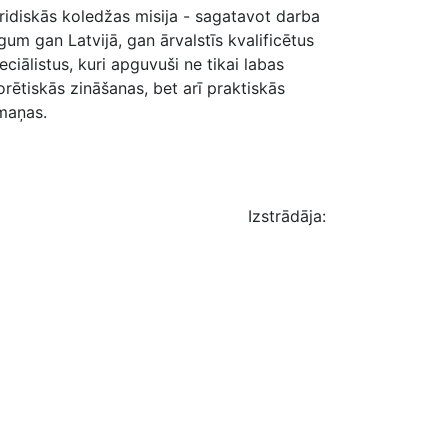
ridiskās koledžas misija - sagatavot darba
rgum gan Latvijā, gan ārvalstīs kvalificētus
eciālistus, kuri apguvuši ne tikai labas
orētiskās zināšanas, bet arī praktiskās
maņas.
Izstrādāja: