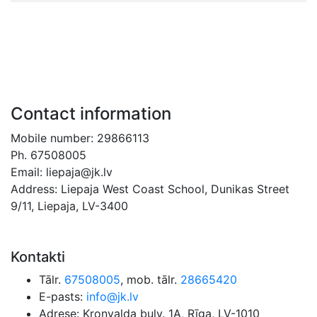
Contact information
Mobile number: 29866113
Ph. 67508005
Email: liepaja@jk.lv
Address: Liepaja West Coast School, Dunikas Street
9/11, Liepaja, LV-3400
Kontakti
Tālr.
67508005
, mob. tālr.
28665420
E-pasts:
info@jk.lv
Adrese: Kronvalda bulv. 1A, Rīga, LV-1010