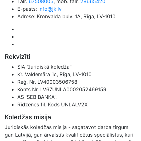
Tālr.
67508005
, mob. tālr.
28665420
E-pasts:
info@jk.lv
Adrese: Kronvalda bulv. 1A, Rīga, LV-1010
Rekvizīti
SIA "Juridiskā koledža"
Kr. Valdemāra 1c, Rīga, LV-1010
Reģ. Nr. LV40003506758
Konts Nr. LV67UNLA0002052469159,
AS 'SEB BANKA',
Rīdzenes fil. Kods UNLALV2X
Koledžas misija
Juridiskās koledžas misija - sagatavot darba tirgum
gan Latvijā, gan ārvalstīs kvalificētus speciālistus, kuri