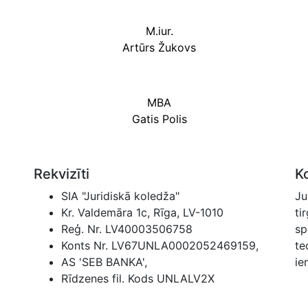
M.iur.
Artūrs Žukovs
MBA
Gatis Polis
Rekvizīti
K
SIA "Juridiskā koledža"
Ju
Kr. Valdemāra 1c, Rīga, LV-1010
ti
Reģ. Nr. LV40003506758
sp
Konts Nr. LV67UNLA0002052469159,
te
AS 'SEB BANKA',
ie
Rīdzenes fil. Kods UNLALV2X