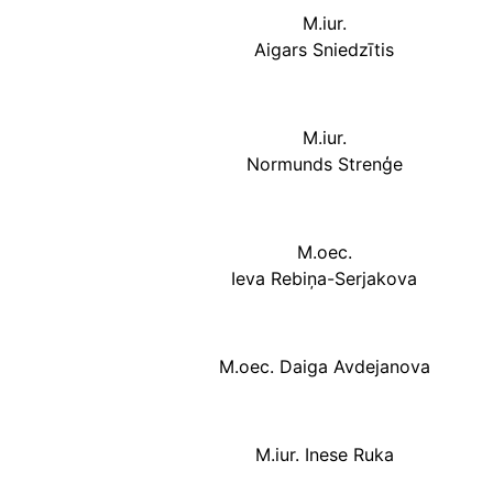
M.iur.
Aigars Sniedzītis
M.iur.
Normunds Strenģe
M.oec.
Ieva Rebiņa-Serjakova
M.oec. Daiga Avdejanova
M.iur. Inese Ruka