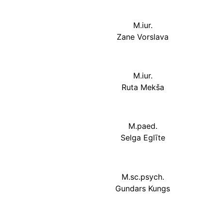
M.iur.
Zane Vorslava
M.iur.
Ruta Mekša
M.paed.
Selga Eglīte
M.sc.psych.
Gundars Kungs