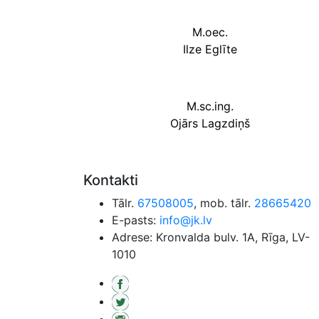
M.oec.
Ilze Eglīte
M.sc.ing.
Ojārs Lagzdiņš
Kontakti
Tālr.
67508005
, mob. tālr.
28665420
E-pasts:
info@jk.lv
Adrese: Kronvalda bulv. 1A, Rīga, LV-
1010