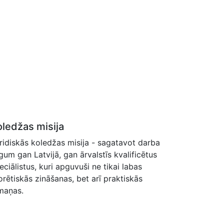
oledžas misija
ridiskās koledžas misija - sagatavot darba
rgum gan Latvijā, gan ārvalstīs kvalificētus
eciālistus, kuri apguvuši ne tikai labas
orētiskās zināšanas, bet arī praktiskās
maņas.