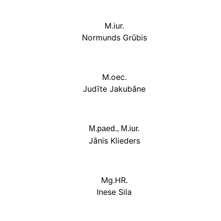
M.iur.
Normunds Grūbis
M.oec.
Judīte Jakubāne
M.paed., M.iur.
Jānis Klieders
Mg.HR.
Inese Sila