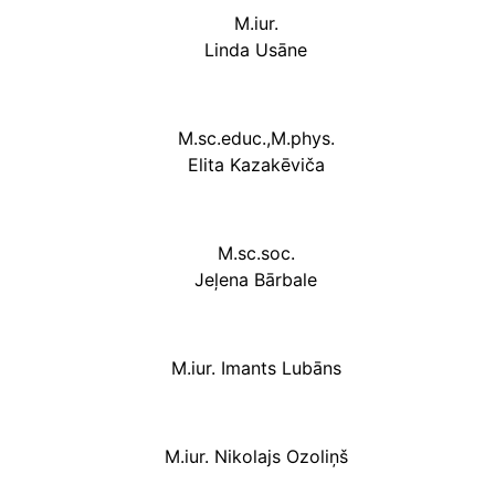
M.iur.
Linda Usāne
M.sc.educ.,M.phys.
Elita Kazakēviča
M.sc.soc.
Jeļena Bārbale
M.iur. Imants Lubāns
M.iur. Nikolajs Ozoliņš