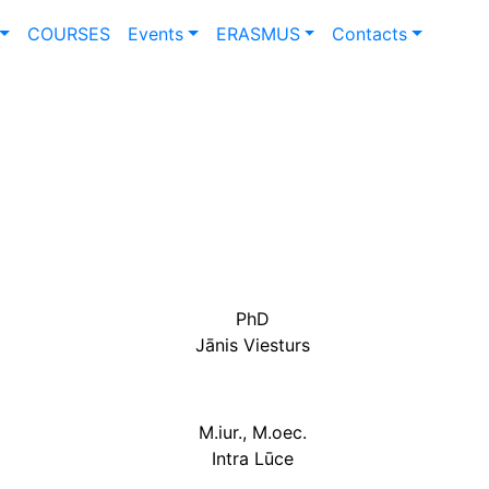
COURSES
Events
ERASMUS
Contacts
PhD
Jānis Viesturs
M.iur., M.oec.
Intra Lūce