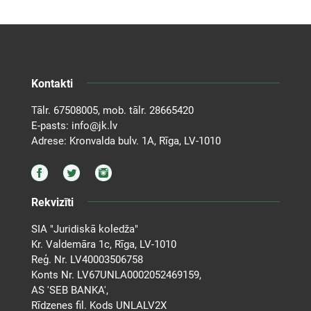
Kontakti
Tālr.
67508005
, mob. tālr.
28665420
E-pasts:
info@jk.lv
Adrese: Kronvalda bulv. 1A, Rīga, LV-1010
Rekvizīti
SIA "Juridiskā koledža"
Kr. Valdemāra 1c, Rīga, LV-1010
Reģ. Nr. LV40003506758
Konts Nr. LV67UNLA0002052469159,
AS 'SEB BANKA',
Rīdzenes fil. Kods UNLALV2X