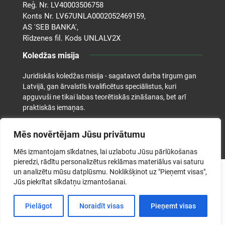
Reģ. Nr. LV40003506758
Konts Nr. LV67UNLA0002052469159,
AS 'SEB BANKA',
Rīdzenes fil. Kods UNLALV2X
Koledžas misija
Juridiskās koledžas misija - sagatavot darba tirgum gan
Latvijā, gan ārvalstīs kvalificētus speciālistus, kuri
apguvuši ne tikai labas teorētiskās zināšanas, bet arī
praktiskās iemaņas.
Mēs novērtējam Jūsu privātumu
Mēs izmantojam sīkdatnes, lai uzlabotu Jūsu pārlūkošanas
pieredzi, rādītu personalizētus reklāmas materiālus vai saturu
un analizētu mūsu datplūsmu. Noklikšķinot uz "Pieņemt visas",
©2026. Juridiskā koledža. Visas tiesības aizsargātas.
Jūs piekrītat sīkdatņu izmantošanai.
Pielāgot
Noraidīt visas
Pieņemt visas
Izstrādāja: