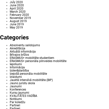
July 2020
June 2020
April 2020
March 2020
February 2020
November 2019
August 2019
June 2019
May 2019
Categories
Absolventu salidojums
Akreditācija
Aktuālā informācija
Brīvajos brīžos
ERASMUS+ mobilitāte studentiem
ERASMUS+ personāla pilnveides mobilitāte
Iepirkumi
Informācija
Izdevējdarbība
Izejošā personāla mobilitāte
Izlaidumi
Jauktā intensīvā mobilitāte (BIP)
Jauno juristu skola
Jaunumi
Konferences
Kursu jaunumi
KVALITĀTES VADĪBA
Notikumi
Par koledžu
Partneri
Partneri