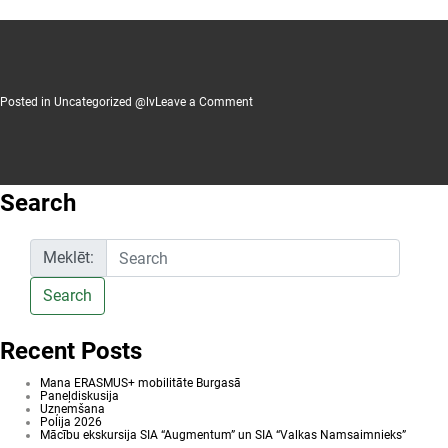
on
Posted in
Uncategorized @lv
Leave a Comment
Turpinās
studentu
uzņemšana
koledžā
Search
Meklēt:
Search
Recent Posts
Mana ERASMUS+ mobilitāte Burgasā
Paneļdiskusija
Uzņemšana
Polija 2026
Mācību ekskursija SIA “Augmentum” un SIA “Valkas Namsaimnieks”