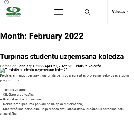
Valodas
Month:
February 2022
Turpinās studentu uzņemšana koledžā
Posted on
February 1, 2022
April 21, 2022
by
Juridiskā koledža
Piedāvājam apgūt perspektīvas un darba tirgū pieprasītas profesijas sekojošās studiju
programmās:
– Tiesību zinātne,
– Cilvēkresursu vadība,
– Grāmatvedība un finanses,
– Nekustamā īpašuma pārvaldība un apsaimniekošana,
– Kiberdrošības pārvaldība un personas datu aizsardzība/ drošība un personas datu
aizsardzība