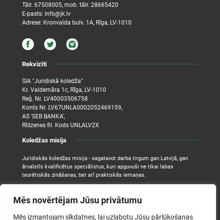
Tālr.
67508005
, mob. tālr.
28665420
E-pasts:
info@jk.lv
Adrese: Kronvalda bulv. 1A, Rīga, LV-1010
Rekvizīti
SIA "Juridiskā koledža"
Kr. Valdemāra 1c, Rīga, LV-1010
Reģ. Nr. LV40003506758
Konts Nr. LV67UNLA0002052469159,
AS 'SEB BANKA',
Rīdzenes fil. Kods UNLALV2X
Koledžas misija
Juridiskās koledžas misija - sagatavot darba tirgum gan Latvijā, gan
ārvalstīs kvalificētus speciālistus, kuri apguvuši ne tikai labas
teorētiskās zināšanas, bet arī praktiskās iemaņas.
Mēs novērtējam Jūsu privātumu
Mēs izmantojam sīkdatnes, lai uzlabotu Jūsu pārlūkošanas