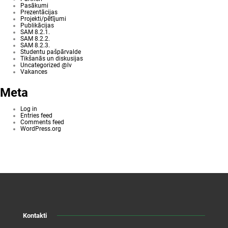
Pasākumi
Prezentācijas
Projekti/pētījumi
Publikācijas
SAM 8.2.1.
SAM 8.2.2.
SAM 8.2.3.
Studentu pašpārvalde
Tikšanās un diskusijas
Uncategorized @lv
Vakances
Meta
Log in
Entries feed
Comments feed
WordPress.org
Kontakti