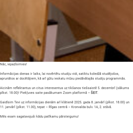
Nāc, iepazīsimies!
Informācijas dienas ir laiks, lai novērtētu studiju vidi, satiktu koledžā studējošos,
aprunātos ar docētājiem, kā arī gūtu ieskatu mūsu piedāvātajās studiju programmās.
Aicinām reflektantus un citus interesentus uz tikšanos tiešsaistē 5. decembrī (sākums
plkst. 18.00)! Piekļuves saite pasākumam Zoom platformā –
ŠEIT
.
Gaidīsim Tevi uz informācijas dienām arī klātienē 2025. gada 8. janvārī (plkst. 18.00) un
11. janvārī (plkst. 11.00), tepat – Rīgas centrā – Kronvalda bulv. 1A, 2. stāvā.
Mēs esam sagatavojuši kādu patīkamu pārsteigumu!