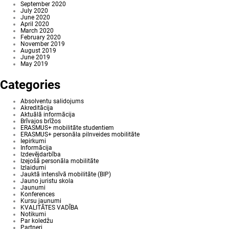
September 2020
July 2020
June 2020
April 2020
March 2020
February 2020
November 2019
August 2019
June 2019
May 2019
Categories
Absolventu salidojums
Akreditācija
Aktuālā informācija
Brīvajos brīžos
ERASMUS+ mobilitāte studentiem
ERASMUS+ personāla pilnveides mobilitāte
Iepirkumi
Informācija
Izdevējdarbība
Izejošā personāla mobilitāte
Izlaidumi
Jauktā intensīvā mobilitāte (BIP)
Jauno juristu skola
Jaunumi
Konferences
Kursu jaunumi
KVALITĀTES VADĪBA
Notikumi
Par koledžu
Partneri