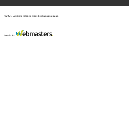
©2026. Juridiskā koledža. Visas tiesības aizsargātas.
Izstrādāja: