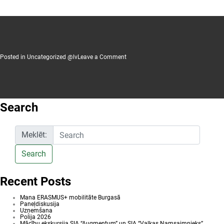
on
Posted in
Uncategorized @lv
Leave a Comment
Informācijas
dienas
Search
Meklēt:
Search
Recent Posts
Mana ERASMUS+ mobilitāte Burgasā
Paneļdiskusija
Uzņemšana
Polija 2026
Mācību ekskursija SIA “Augmentum” un SIA “Valkas Namsaimnieks”