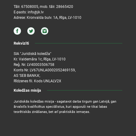
Tālr.
67508005
, mob. tālr.
28665420
E-pasts:
info@jk.lv
Adrese: Kronvalda bulv. 1A, Rīga, LV-1010
Rekvizīti
SIA "Juridiskā koledža"
Kr. Valdemāra 1c, Rīga, LV-1010
Reģ. Nr. LV40003506758
Konts Nr. LV67UNLA0002052469159,
AS 'SEB BANKA',
Rīdzenes fil. Kods UNLALV2X
Koledžas misija
Juridiskās koledžas misija - sagatavot darba tirgum gan Latvijā, gan
ārvalstīs kvalificētus speciālistus, kuri apguvuši ne tikai labas
teorētiskās zināšanas, bet arī praktiskās iemaņas.