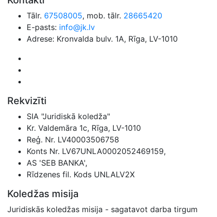
Kontakti
Tālr.
67508005
, mob. tālr.
28665420
E-pasts:
info@jk.lv
Adrese: Kronvalda bulv. 1A, Rīga, LV-1010
Rekvizīti
SIA "Juridiskā koledža"
Kr. Valdemāra 1c, Rīga, LV-1010
Reģ. Nr. LV40003506758
Konts Nr. LV67UNLA0002052469159,
AS 'SEB BANKA',
Rīdzenes fil. Kods UNLALV2X
Koledžas misija
Juridiskās koledžas misija - sagatavot darba tirgum