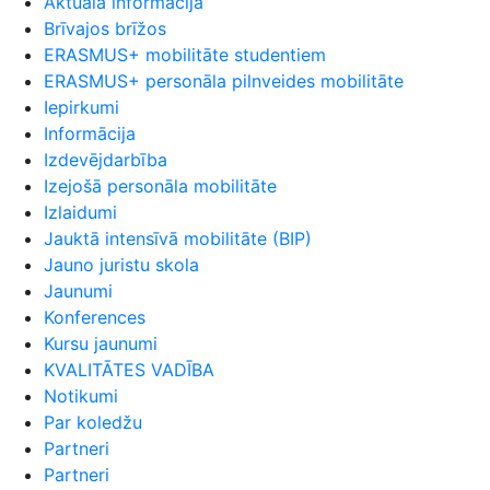
Aktuālā informācija
Brīvajos brīžos
ERASMUS+ mobilitāte studentiem
ERASMUS+ personāla pilnveides mobilitāte
Iepirkumi
Informācija
Izdevējdarbība
Izejošā personāla mobilitāte
Izlaidumi
Jauktā intensīvā mobilitāte (BIP)
Jauno juristu skola
Jaunumi
Konferences
Kursu jaunumi
KVALITĀTES VADĪBA
Notikumi
Par koledžu
Partneri
Partneri