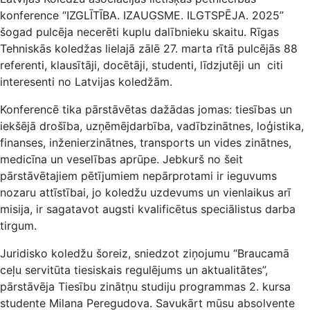
konference “IZGLĪTĪBA. IZAUGSME. ILGTSPĒJA. 2025”
šogad pulcēja necerēti kuplu dalībnieku skaitu. Rīgas
Tehniskās koledžas lielajā zālē 27. marta rītā pulcējās 88
referenti, klausītāji, docētāji, studenti, līdzjutēji un citi
interesenti no Latvijas koledžām.
Konferencē tika pārstāvētas dažādas jomas: tiesības un
iekšējā drošība, uzņēmējdarbība, vadībzinātnes, loģistika,
finanses, inženierzinātnes, transports un vides zinātnes,
medicīna un veselības aprūpe. Jebkurš no šeit
pārstāvētajiem pētījumiem nepārprotami ir ieguvums
nozaru attīstībai, jo koledžu uzdevums un vienlaikus arī
misija, ir sagatavot augsti kvalificētus speciālistus darba
tirgum.
Juridisko koledžu šoreiz, sniedzot ziņojumu “Braucamā
ceļu servitūta tiesiskais regulējums un aktualitātes”,
pārstāvēja Tiesību zinātņu studiju programmas 2. kursa
studente Milana Peregudova. Savukārt mūsu absolvente