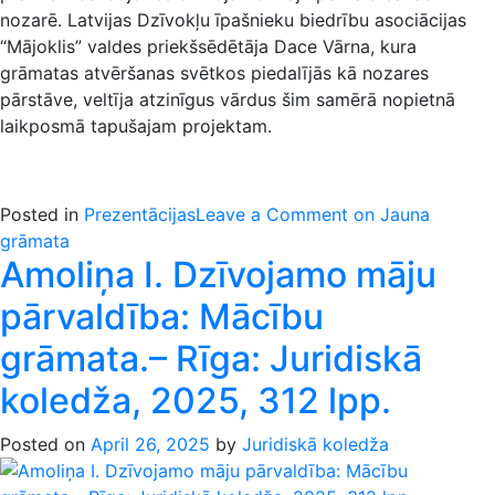
nozarē. Latvijas Dzīvokļu īpašnieku biedrību asociācijas
“Mājoklis” valdes priekšsēdētāja Dace Vārna, kura
grāmatas atvēršanas svētkos piedalījās kā nozares
pārstāve, veltīja atzinīgus vārdus šim samērā nopietnā
laikposmā tapušajam projektam.
Posted in
Prezentācijas
Leave a Comment
on Jauna
grāmata
Amoliņa I. Dzīvojamo māju
pārvaldība: Mācību
grāmata.– Rīga: Juridiskā
koledža, 2025, 312 lpp.
Posted on
April 26, 2025
by
Juridiskā koledža