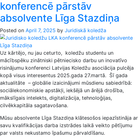
konferencē pārstāv
absolvente Līga Stazdiņa
Posted on
April 7, 2025
by
Juridiskā koledža
Uz kārtējo, nu jau ceturto, koledžu studentu un
mācībspēku zinātniski pētniecisko darbu un inovatīvo
risinājumu konferenci Latvijas Koledžu asociācija pulcēja
kopā visus interesentus 2025.gada 27.martā. Šī gada
aktualitāte – globālie izaicinājumi mūsdienu sabiedrībā:
sociālekonomiskie apstākļi, iekšējā un ārējā drošība,
mākslīgais intelekts, digitalizācija, tehnoloģijas,
cilvēkkapitāla sagatavošana.
Mūsu absolvente Līga Stazdiņa klātesošos iepazīstināja ar
savu kvalifikācijas darba izstrādes laikā veikto pētījumu
par valsts nekustamo īpašumu pārvaldīšanu.