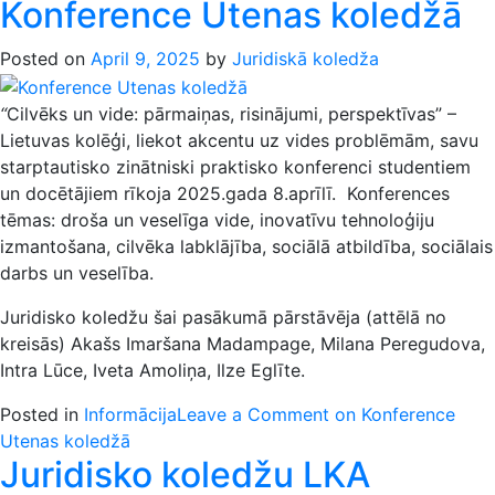
Konference Utenas koledžā
Posted on
April 9, 2025
by
Juridiskā koledža
“
Cilvēks un vide: pārmaiņas, risinājumi, perspektīvas” –
Lietuvas kolēģi, liekot akcentu uz vides problēmām, savu
starptautisko zinātniski praktisko konferenci studentiem
un docētājiem rīkoja 2025.gada 8.aprīlī. Konferences
tēmas: droša un veselīga vide, inovatīvu tehnoloģiju
izmantošana, cilvēka labklājība, sociālā atbildība, sociālais
darbs un veselība.
Juridisko koledžu šai pasākumā pārstāvēja (attēlā no
kreisās) Akašs Imaršana Madampage, Milana Peregudova,
Intra Lūce, Iveta Amoliņa, Ilze Eglīte.
Posted in
Informācija
Leave a Comment
on Konference
Utenas koledžā
Juridisko koledžu LKA