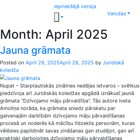
Iepriekšējā versija
Valodas
Month:
April 2025
Jauna grāmata
Posted on
April 28, 2025
April 28, 2025
by
Juridiskā
koledža
Nupat – Starptautiskās zinātnes nedēļas ietvaros – svētkus
piedzīvoja arī Juridiskās koledžas apgādā iznākusī jaunā
grāmata “Dzīvojamo māju pārvaldība”. Tās autore Iveta
Amoliņa norāda, ka grāmata sniedz pārskatu par
galvenajām darbībām dzīvojamo māju pārvaldīšanas
procesā un noderēs kā mācību līdzeklis personām, kuras
vēlēsies papildināt savas zināšanas gan studējot, gan arī
praktiski darbojoties dzīvojamo māju pārvaldīšanas