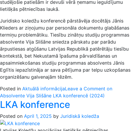
studējošie patiešām ir devuši vērā ņemamu ieguldījumu
lietišķās pētniecības laukā.
Juridisko koledžu konferencē pārstāvēja docētājs Jānis
Klieders ar ziņojumu par personāla dokumentu glabāšanas
termiņu problemātiku. Tiesību zinātņu studiju programmas
absolvente Vija Slišāne sniedza pārskatu par parādu
ārpustiesas atgūšanu Latvijas Republikā patērētāju tiesību
kontekstā, bet Nekustamā īpašuma pārvaldīšanas un
apsaimniekošanas studiju programmas absolvents Jānis
Eglītis iepazīstināja ar sava pētījuma par telpu uzkopšanas
organizēšanu galvenajām tēzēm.
Posted in
Aktuālā informācija
Leave a Comment
on
Absolvente Vija Slišāne LKA konferencē (2024)
LKA konference
Posted on
April 1, 2025
by
Juridiskā koledža
Latvijas Koledžu asociācijas lietišķās pētniecības