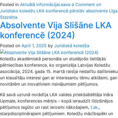
Posted in
Aktuālā informācija
Leave a Comment
on
Juridisko koledžu LKA konferencē pārstāv absolvente Līga
Stazdiņa
Absolvente Vija Slišāne LKA
konferencē (2024)
Posted on
April 1, 2025
by
Juridiskā koledža
Koledžu akadēmiskā personāla un studējošo lietišķās
pētniecības konference, ko organizēja Latvijas Koledžu
asociācija, 2024. gada 15. martā raisīja nedalītu dalībnieku
un klausītāju interesi gan ar interesantu tēmu atklāsmi, gan
novitātēm un inovatīviem risinājumiem pētījumos.
Kā savā uzrunā norādīja LKA valdes priekšsēdētāja Ināra
Upmale, konferences mērķis – kopā ieraudzīt līdzšinējos
pētījumos iegūto un rast ierosmi nākošajiem,
t.sk
.,
starpdisciplinārajiem pētījumiem. Koledžu mācībspēki un