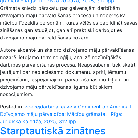
Grāmata sniedz pārskatu par galvenajām darbībām
dzīvojamo māju pārvaldīšanas procesā un noderēs kā
mācību līdzeklis personām, kuras vēlēsies papildināt savas
zināšanas gan studējot, gan arī praktiski darbojoties
dzīvojamo māju pārvaldīšanas nozarē.
Autore akcentē un skaidro dzīvojamo māju pārvaldīšanas
nozarē lietojamo terminoloģiju, analizē nozīmīgākās
darbības pārvaldīšanas procesā. Neapšaubāmi, tiek skatīti
jautājumi par nepieciešamo dokumentu apriti, lēmumu
pieņemšanu, iespējamajiem pārvaldīšanas modeļiem un
dzīvojamo māju pārvaldīšanas līguma būtiskiem
nosacījumiem.
Posted in
Izdevējdarbība
Leave a Comment
on Amoliņa I.
Dzīvojamo māju pārvaldība: Mācību grāmata.– Rīga:
Juridiskā koledža, 2025, 312 lpp.
Starptautiskā zinātnes