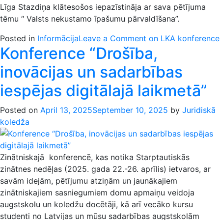
Līga Stazdiņa klātesošos iepazīstināja ar sava pētījuma
tēmu “ Valsts nekustamo īpašumu pārvaldīšana”.
Posted in
Informācija
Leave a Comment
on LKA konference
Konference “Drošība,
inovācijas un sadarbības
iespējas digitālajā laikmetā”
Posted on
April 13, 2025
September 10, 2025
by
Juridiskā
koledža
Zinātniskajā konferencē, kas notika Starptautiskās
zinātnes nedēļas (2025. gada 22.-26. aprīlis) ietvaros, ar
savām idejām, pētījumu atziņām un jaunākajiem
zinātniskajiem sasniegumiem domu apmaiņu veidoja
augstskolu un koledžu docētāji, kā arī vecāko kursu
studenti no Latvijas un mūsu sadarbības augstskolām