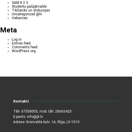
SAM 8.2.3.
Studentu pašpārvalde
Tikšanās un diskusijas
Uncategorized @lv
Vakances
Meta
Log in
Entries feed
Comments feed
WordPress.org
Kontakti
Tālr.
67508005
, mob. tālr.
28665420
E-pasts:
info@jk.lv
Adrese: Kronvalda bulv. 1A, Rīga, LV-1010