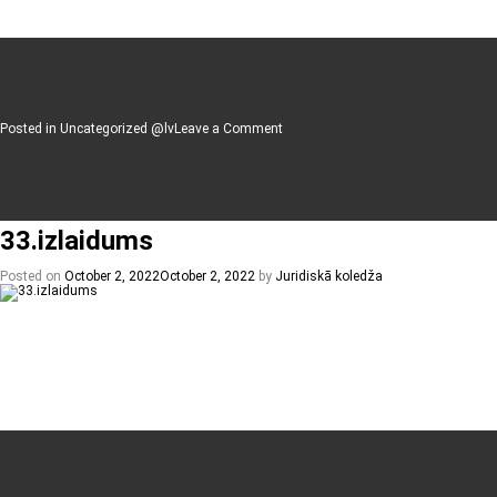
on
Posted in
Uncategorized @lv
Leave a Comment
Mana
brīvības
cena
33.izlaidums
Posted on
October 2, 2022
October 2, 2022
by
Juridiskā koledža