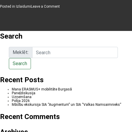
on
Posted in
Izlaidumi
Leave a Comment
33.izlaidums
Search
Meklēt:
Search
Recent Posts
Mana ERASMUS+ mobilitāte Burgasā
Paneļdiskusija
Uzņemšana
Polija 2026
Mācību ekskursija SIA “Augmentum” un SIA “Valkas Namsaimnieks”
Recent Comments