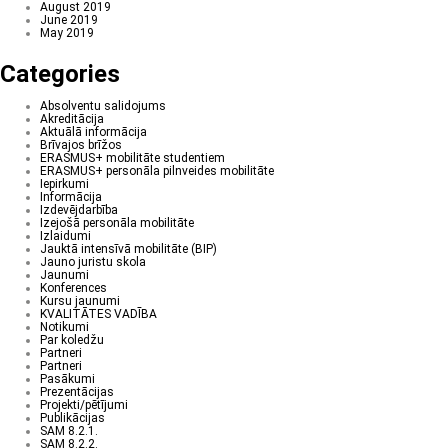
August 2019
June 2019
May 2019
Categories
Absolventu salidojums
Akreditācija
Aktuālā informācija
Brīvajos brīžos
ERASMUS+ mobilitāte studentiem
ERASMUS+ personāla pilnveides mobilitāte
Iepirkumi
Informācija
Izdevējdarbība
Izejošā personāla mobilitāte
Izlaidumi
Jauktā intensīvā mobilitāte (BIP)
Jauno juristu skola
Jaunumi
Konferences
Kursu jaunumi
KVALITĀTES VADĪBA
Notikumi
Par koledžu
Partneri
Partneri
Pasākumi
Prezentācijas
Projekti/pētījumi
Publikācijas
SAM 8.2.1.
SAM 8.2.2.