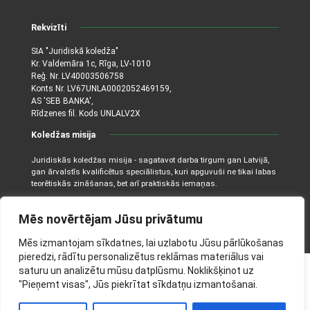
Rekvizīti
SIA "Juridiskā koledža"
Kr. Valdemāra 1c, Rīga, LV-1010
Reģ. Nr. LV40003506758
Konts Nr. LV67UNLA0002052469159,
AS 'SEB BANKA',
Rīdzenes fil. Kods UNLALV2X
Koledžas misija
Juridiskās koledžas misija - sagatavot darba tirgum gan Latvijā,
gan ārvalstīs kvalificētus speciālistus, kuri apguvuši ne tikai labas
teorētiskās zināšanas, bet arī praktiskās iemaņas.
Mēs novērtējam Jūsu privātumu
Mēs izmantojam sīkdatnes, lai uzlabotu Jūsu pārlūkošanas
pieredzi, rādītu personalizētus reklāmas materiālus vai
saturu un analizētu mūsu datplūsmu. Noklikšķinot uz
©2026. Juridiskā koledža. Visas tiesības aizsargātas.
"Pieņemt visas", Jūs piekrītat sīkdatņu izmantošanai.