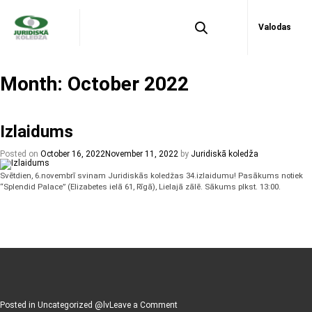
Valodas
Month:
October 2022
Izlaidums
Posted on
October 16, 2022
November 11, 2022
by
Juridiskā koledža
Svētdien, 6.novembrī svinam Juridiskās koledžas 34.izlaidumu! Pasākums notiek
“Splendid Palace” (Elizabetes ielā 61, Rīgā), Lielajā zālē. Sākums plkst. 13:00.
on
Posted in
Uncategorized @lv
Leave a Comment