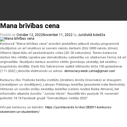
Izlaidums
Mana brīvības cena
Posted on
October 12, 2022
November 11, 2022
by
Juridiskā koledža
Konkursā “Mana brīvības cena” aicinām piedalīties jebkurā studiju programmā
studējošos un arī skolēnus ar saviem rakstu darbiem (līdz 5000 rakstu zīmes).
Vēlams tāpat būtu arī paskaidrojošs video (20–30 sekundes). Šoreiz konkursa
darbos tiks vērtēta izpratne par demokrātisku sabiedrību un izteiksmes forma, kā arī
oriģinalitāte. Studējošo darbus anonīmi vērtēs ģimnāziju skolotāji, bet skolēnu –
augstskolu docētāji. Darbi līdz Satversmes spēkā stāšanās brīža 100.gadadienai
(7.11.2022.) jāiesūta elektroniski uz adresi
democracy.week.Latvia@gmail.
com
Konkursu rīko: Publisko tiesību institūts (direktors Arvīds Dravnieks) ar draugiem
(skolotājiem un docētājiem), Latvijas Politologu biedrība (prezidente Iveta Reinholde),
Vēstures un sociālo zinību skolotāju biedrība (valdes locekle Baiba Atmane), bet
informatīvi atbalsta žurnāls “Jurista Vārds”. Rezultāti tiks paziņoti 18. novembrī
pulksten 18.18
Facebook
grupā “Demokrātijas nedēļa 2022”.
Info par konkursu un balvām:
https://juristavards.lv/doc/
282011-konkurss-
skoleniem-un-
studentiem/