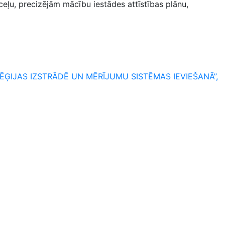
ļu, precizējām mācību iestādes attīstības plānu,
IJAS IZSTRĀDĒ UN MĒRĪJUMU SISTĒMAS IEVIEŠANĀ”,