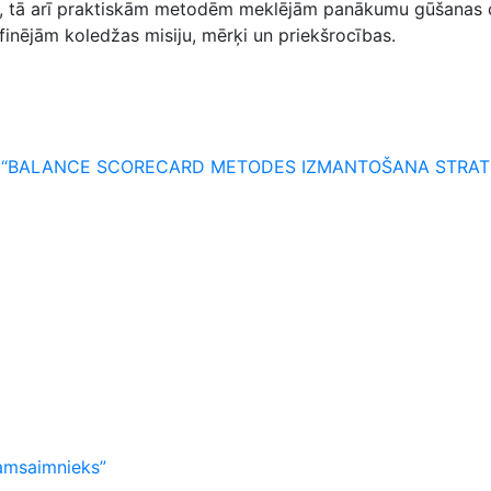
, tā arī praktiskām metodēm meklējām panākumu gūšanas ce
efinējām koledžas misiju, mērķi un priekšrocības.
 “BALANCE SCORECARD METODES IZMANTOŠANA STRATĒĢ
amsaimnieks”