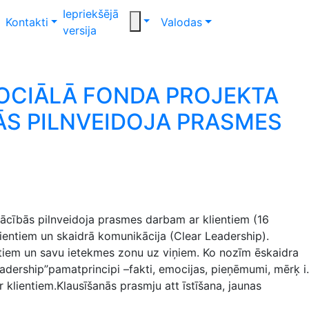
Iepriekšējā
Kontakti
Valodas
versija
 SOCIĀLĀ FONDA PROJEKTA
BĀS PILNVEIDOJA PRASMES
 mācībās pilnveidoja prasmes darbam ar klientiem (16
entiem un skaidrā komunikācija (Clear Leadership).
lientiem un savu ietekmes zonu uz viņiem. Ko nozīm ēskaidra
eadership”pamatprincipi –fakti, emocijas, pieņēmumi, mērķ i.
klientiem.Klausīšanās prasmju att īstīšana, jaunas