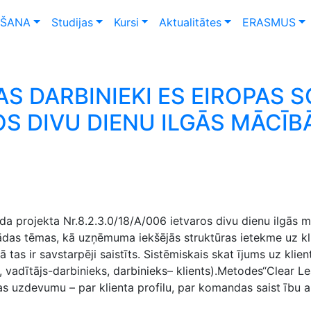
ŠANA
Studijas
Kursi
Aktualitātes
ERASMUS
AS DARBINIEKI ES EIROPAS
ROS DIVU DIENU ILGĀS MĀCĪ
onda projekta Nr.8.2.3.0/18/A/006 ietvaros divu dienu ilgās
das tēmas, kā uzņēmuma iekšējās struktūras ietekme uz kli
kā tas ir savstarpēji saistīts. Sistēmiskais skat ījums uz k
, vadītājs-darbinieks, darbinieks– klients).Metodes“Clear L
 uzdevumu – par klienta profilu, par komandas saist ību ar 