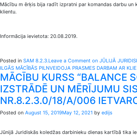
Mācību m ērķis bija radīt izpratni par komandas darbu un 
klientu.
Informācija ievietota: 20.08.2019.
Posted in
SAM 8.2.3.
Leave a Comment
on JŪLIJĀ JURIDIS
ILGĀS MĀCĪBĀS PILNVEIDOJA PRASMES DARBAM AR KLI
MĀCĪBU KURSS “BALANCE 
IZSTRĀDĒ UN MĒRĪJUMU SIS
NR.8.2.3.0/18/A/006 IETVAR
Posted on
August 15, 2019
May 12, 2021
by
edijs
Jūnijā Juridiskās koledžas darbinieku dienas kartībā tika