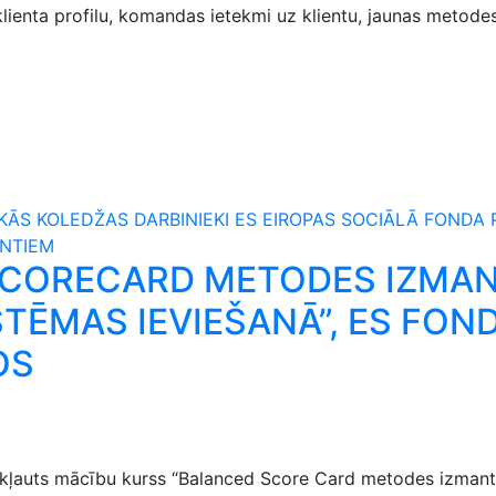
klienta profilu, komandas ietekmi uz klientu, jaunas metod
KĀS KOLEDŽAS DARBINIEKI ES EIROPAS SOCIĀLĀ FONDA P
ENTIEM
SCORECARD METODES IZMA
TĒMAS IEVIEŠANĀ”, ES FON
OS
 iekļauts mācību kurss “Balanced Score Card metodes izmant