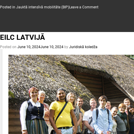
on
Posted in
Jauktā intensīvā mobilitāte (BIP)
Leave a Comment
2024
ERASMUS
+
Starptautiskā
studentu
nedēļa
EILC LATVIJĀ
Posted on
June 10, 2024
June 10, 2024
by
Juridiskā koledža