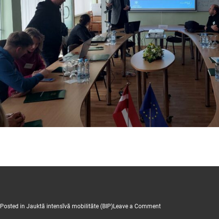
on
Posted in
Jauktā intensīvā mobilitāte (BIP)
Leave a Comment
2024
ERASMUS+