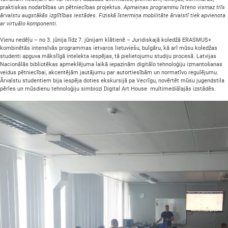
praktiskas nodarbības un pētniecības projektus.
A
pmaiņas programmu īsteno vismaz trīs
ārvalstu augstākās izglītības iestādes. Fiziskā īstermiņa mobilitāte ārvalstī tiek apvienota
ar virtuālo komponenti.
Vienu nedēļu – no 3. jūnija līdz 7. jūnijam klātienē – Juridiskajā koledžā ERASMUS+
kombinētās intensīvās programmas ietvaros lietuviešu, bulgāru, kā arī mūsu koledžas
studenti apguva mākslīgā intelekta iespējas, tā pielietojumu studiju procesā. Latvijas
Nacionālās bibliotēkas apmeklējuma laikā iepazinām digitālo tehnoloģiju izmantošanas
veidus pētniecībai, akcentējām jautājumu par autortiesībām un normatīvo regulējumu.
Ārvalstu studentiem bija iespēja doties ekskursijā pa Vecrīgu, novērtēt mūsu jugendstila
pērles un mūsdienu tehnoloģiju simbiozi Digital Art House multimediālajās izstādēs.