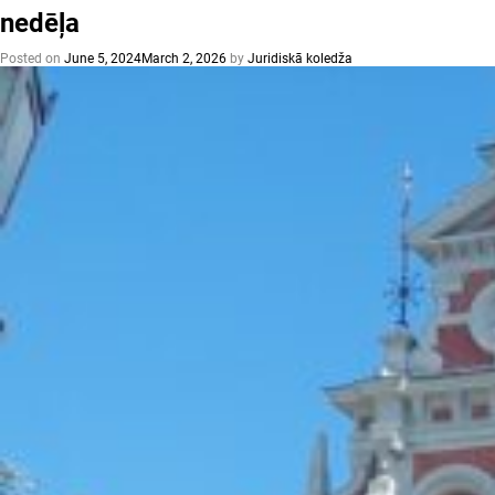
nedēļa
Posted on
June 5, 2024
March 2, 2026
by
Juridiskā koledža