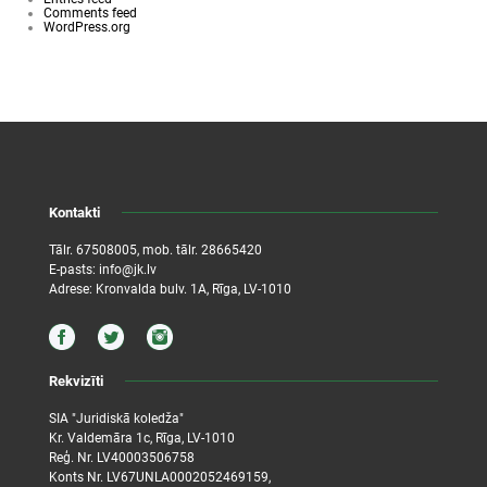
Comments feed
WordPress.org
Kontakti
Tālr.
67508005
, mob. tālr.
28665420
E-pasts:
info@jk.lv
Adrese: Kronvalda bulv. 1A, Rīga, LV-1010
Rekvizīti
SIA "Juridiskā koledža"
Kr. Valdemāra 1c, Rīga, LV-1010
Reģ. Nr. LV40003506758
Konts Nr. LV67UNLA0002052469159,