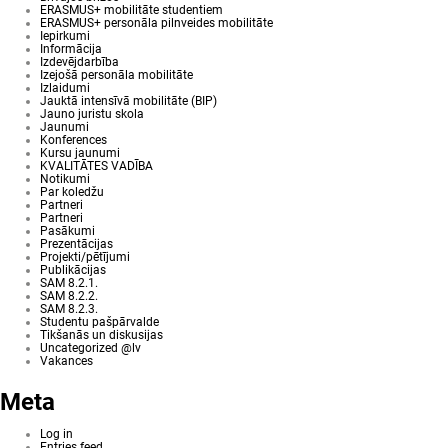
ERASMUS+ mobilitāte studentiem
ERASMUS+ personāla pilnveides mobilitāte
Iepirkumi
Informācija
Izdevējdarbība
Izejošā personāla mobilitāte
Izlaidumi
Jauktā intensīvā mobilitāte (BIP)
Jauno juristu skola
Jaunumi
Konferences
Kursu jaunumi
KVALITĀTES VADĪBA
Notikumi
Par koledžu
Partneri
Partneri
Pasākumi
Prezentācijas
Projekti/pētījumi
Publikācijas
SAM 8.2.1.
SAM 8.2.2.
SAM 8.2.3.
Studentu pašpārvalde
Tikšanās un diskusijas
Uncategorized @lv
Vakances
Meta
Log in
Entries feed