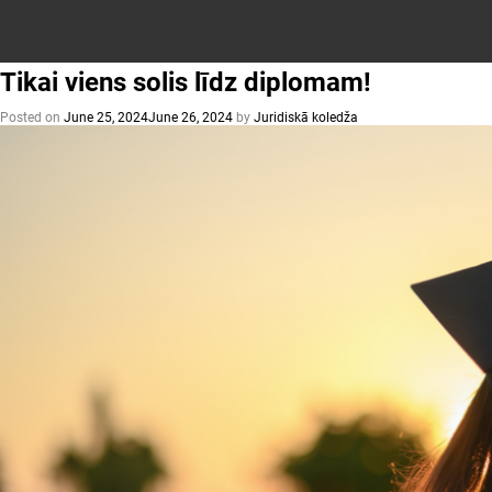
jauktā
mobilitāte
(BIP)
Tikai viens solis līdz diplomam!
Posted on
June 25, 2024
June 26, 2024
by
Juridiskā koledža