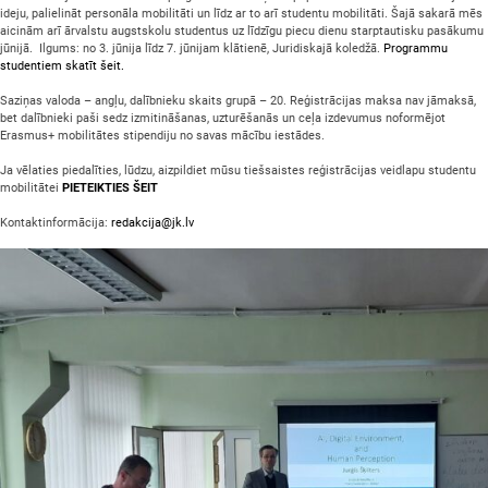
ideju, palielināt personāla mobilitāti un līdz ar to arī studentu mobilitāti. Šajā sakarā mēs
aicinām arī ārvalstu augstskolu studentus uz līdzīgu piecu dienu starptautisku pasākumu
jūnijā. Ilgums: no 3. jūnija līdz 7. jūnijam klātienē, Juridiskajā koledžā.
Programmu
studentiem skatīt šeit.
Saziņas valoda – angļu, dalībnieku skaits grupā – 20. Reģistrācijas maksa nav jāmaksā,
bet dalībnieki paši sedz izmitināšanas, uzturēšanās un ceļa izdevumus noformējot
Erasmus+ mobilitātes stipendiju no savas mācību iestādes.
Ja vēlaties piedalīties, lūdzu, aizpildiet mūsu tiešsaistes reģistrācijas veidlapu studentu
mobilitātei
PIETEIKTIES ŠEIT
Kontaktinformācija:
redakcija@jk.lv