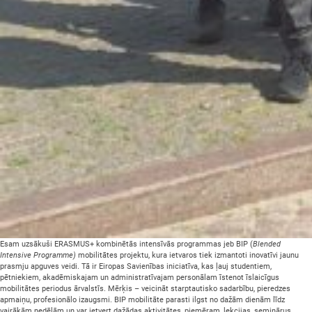
Esam uzsākuši ERASMUS+ kombinētās intensīvās programmas jeb BIP (
Blended
Intensive Programme)
mobilitātes projektu, kura ietvaros tiek izmantoti inovatīvi jaunu
prasmju apguves veidi. Tā ir Eiropas Savienības iniciatīva, kas ļauj studentiem,
pētniekiem, akadēmiskajam un administratīvajam personālam īstenot īslaicīgus
mobilitātes periodus ārvalstīs. Mērķis – veicināt starptautisko sadarbību, pieredzes
apmaiņu, profesionālo izaugsmi. BIP mobilitāte parasti ilgst no dažām dienām līdz
vairākām nedēļām un var ietvert dažādas aktivitātes, piemēram, lekcijas, seminārus,