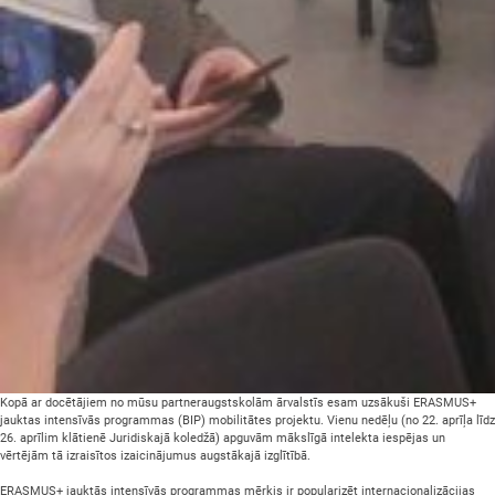
Kopā ar docētājiem no mūsu partneraugstskolām ārvalstīs esam uzsākuši ERASMUS+
jauktas intensīvās programmas (BIP) mobilitātes projektu. Vienu nedēļu (no 22. aprīļa līdz
26. aprīlim klātienē Juridiskajā koledžā) apguvām mākslīgā intelekta iespējas un
vērtējām tā izraisītos izaicinājumus augstākajā izglītībā.
ERASMUS+ jauktās intensīvās programmas mērķis ir popularizēt internacionalizācijas