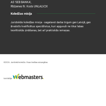
AS 'SEB BANKA',
Rīdzenes fil. Kods UNLALV2X
Koledžas misija
Juridiskās koledžas misija - sagatavot darba tirgum gan Latvijā, gan
ārvalstīs kvalificētus speciālistus, kuri apguvuši ne tikai labas
teorētiskās zināšanas, bet arī praktiskās iemaņas.
©2026. Juridiskā koledža. Visas tiesības aizsargātas.
Izstrādāja: