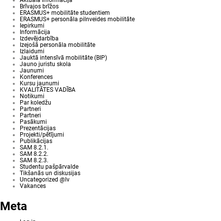
Aktuālā informācija
Brīvajos brīžos
ERASMUS+ mobilitāte studentiem
ERASMUS+ personāla pilnveides mobilitāte
Iepirkumi
Informācija
Izdevējdarbība
Izejošā personāla mobilitāte
Izlaidumi
Jauktā intensīvā mobilitāte (BIP)
Jauno juristu skola
Jaunumi
Konferences
Kursu jaunumi
KVALITĀTES VADĪBA
Notikumi
Par koledžu
Partneri
Partneri
Pasākumi
Prezentācijas
Projekti/pētījumi
Publikācijas
SAM 8.2.1.
SAM 8.2.2.
SAM 8.2.3.
Studentu pašpārvalde
Tikšanās un diskusijas
Uncategorized @lv
Vakances
Meta