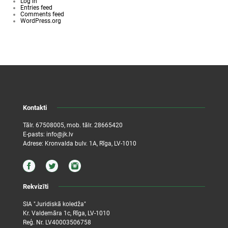
Log in
Entries feed
Comments feed
WordPress.org
Kontakti
Tālr.
67508005
, mob. tālr.
28665420
E-pasts:
info@jk.lv
Adrese: Kronvalda bulv. 1A, Rīga, LV-1010
Rekvizīti
SIA "Juridiskā koledža"
Kr. Valdemāra 1c, Rīga, LV-1010
Reģ. Nr. LV40003506758