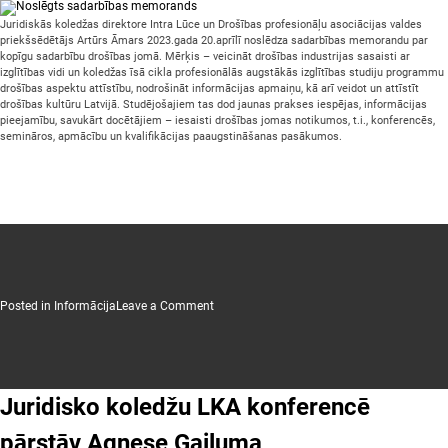
Juridiskās koledžas direktore Intra Lūce un Drošības profesionāļu asociācijas valdes
priekšsēdētājs Artūrs Āmars 2023.gada 20.aprīlī noslēdza sadarbības memorandu par
kopīgu sadarbību drošības jomā. Mērķis – veicināt drošības industrijas sasaisti ar
izglītības vidi un koledžas īsā cikla profesionālās augstākās izglītības studiju programmu
drošības aspektu attīstību, nodrošināt informācijas apmaiņu, kā arī veidot un attīstīt
drošības kultūru Latvijā. Studējošajiem tas dod jaunas prakses iespējas, informācijas
pieejamību, savukārt docētājiem – iesaisti drošības jomas notikumos, t.i., konferencēs,
semināros, apmācību un kvalifikācijas paaugstināšanas pasākumos.
on
Posted in
Informācija
Leave a Comment
Noslēgts
sadarbības
memorands
Juridisko koledžu LKA konferencē
pārstāv Agnese Gailuma