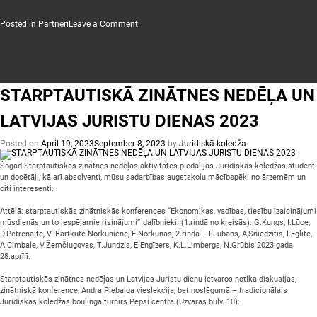
on
Posted in
Partneri
Leave a Comment
Drošības
profesionāļu
asociācija
STARPTAUTISKĀ ZINĀTNES NEDĒĻA UN
LATVIJAS JURISTU DIENAS 2023
Posted on
April 19, 2023
September 8, 2023
by
Juridiskā koledža
Šogad Starptautiskās zinātnes nedēļas aktivitātēs piedalījās Juridiskās koledžas studenti
un docētāji, kā arī absolventi, mūsu sadarbības augstskolu mācībspēki no ārzemēm un
citi interesenti.
Attēlā: starptautiskās zinātniskās konferences “Ekonomikas, vadības, tiesību izaicinājumi
mūsdienās un to iespējamie risinājumi
”
dalībnieki: (1.rindā no kreisās): G.Kungs, I.Lūce,
D.Petrenaite, V. Bartkutė-Norkūnienė, E.Norkunas, 2.rindā – I.Lubāns, A,Sniedzītis, I.Eglīte,
A.Cimbale, V.Žemčiugovas, T.Jundzis, E.Engīzers, K.L.Limbergs, N.Grūbis 2023.gada
28.aprīlī.
Starptautiskās zinātnes nedēļas un Latvijas Juristu dienu ietvaros notika diskusijas,
zinātniskā konference, Andra Piebalga vieslekcija, bet noslēgumā – tradicionālais
Juridiskās koledžas boulinga turnīrs Pepsi centrā (Uzvaras bulv. 10).