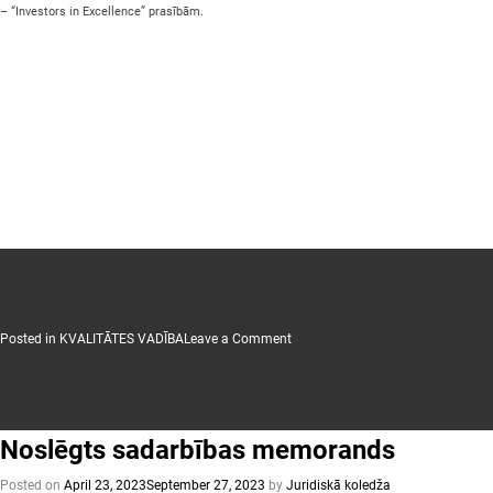
– “Investors in Excellence” prasībām.
on
Posted in
KVALITĀTES VADĪBA
Leave a Comment
Koledžas
darbības
novērtējums
Noslēgts sadarbības memorands
Posted on
April 23, 2023
September 27, 2023
by
Juridiskā koledža