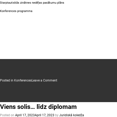
Starptautiskās zinātnes nedēļas pasākumu plāns
Konferences programma
on
Posted in
Konferences
Leave a Comment
STARPTAUTISKĀ
ZINĀTNES
NEDĒĻA
UN
LATVIJAS
JURISTU
DIENAS
Viens solis… līdz diplomam
2023
Posted on
April 17, 2023
April 17, 2023
by
Juridiskā koledža