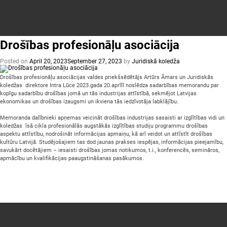
Juridisko
koledžu
LKA
konferencē
pārstāv
Agnese
Gailuma
Drošības profesionāļu asociācija
Posted on
April 20, 2023
September 27, 2023
by
Juridiskā koledža
Drošības profesionāļu asociācijas valdes priekšsēdētājs Artūrs Āmars un Juridiskās
koledžas direktore Intra Lūce 2023.gada 20.aprīlī noslēdza sadarbības memorandu par
kopīgu sadarbību drošības jomā un tās industrijas attīstībā, sekmējot Latvijas
ekonomikas un drošības izaugsmi un ikviena tās iedzīvotāja labklājību.
Memoranda dalībnieki apņemas veicināt drošības industrijas sasaisti ar izglītības vidi un
koledžas īsā cikla profesionālās augstākās izglītības studiju programmu drošības
aspektu attīstību, nodrošināt informācijas apmaiņu, kā arī veidot un attīstīt drošības
kultūru Latvijā. Studējošajiem tas dod jaunas prakses iespējas, informācijas pieejamību,
savukārt docētājiem – iesaisti drošības jomas notikumos, t.i., konferencēs, semināros,
apmācību un kvalifikācijas paaugstināšanas pasākumos.