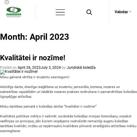
Valodas
Month:
April 2023
Kvalitātei ir nozīme!
Posted on
April 26, 2023
July 3, 2024
by
Juridiskā koledža
Mūsu galvenā vērtība ir studentu sasniegumi!
Atbildīgs darbs, elastīga reaģēšana uz studentu, personāla, biznesa, nozares un
sabiedrības vajadzībām un labākās nozares prakses ievērošana ir pamatvērtības koledžas
ilgtspējīgai attīstībai.
Mūsu darbības pamatā ir koledžas devīze “Kvalitātei ir nozīme!”
Kvalitātes politikas mērķis ir sekmēt Juridiskās koledžas misijas īstenošanu, nosakot
vadlīnijas un principus, pēc kuriem iespējams nodrošināt nemainīgi augstu koledžas
darbības kvalitāti, virzību uz nepārtrauktu kvalitātes pilnveidi stratēģisko attīstības mērķu
sasniegšanai.