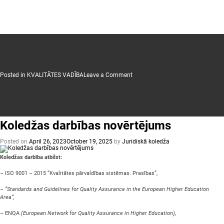
on
Posted in
KVALITĀTES VADĪBA
Leave a Comment
Kvalitātei
ir
nozīme!
Koledžas darbības novērtējums
Posted on
April 26, 2023
October 19, 2025
by
Juridiskā koledža
Koledžas darbība atbilst:
– ISO 9001 – 2015 “Kvalitātes pārvaldības sistēmas. Prasības”,
– “
Standards and Guidelines for Quality Assurance in the European Higher Education
Area
“,
– ENQA
(
European Network for Quality Assurance in Higher Education
),