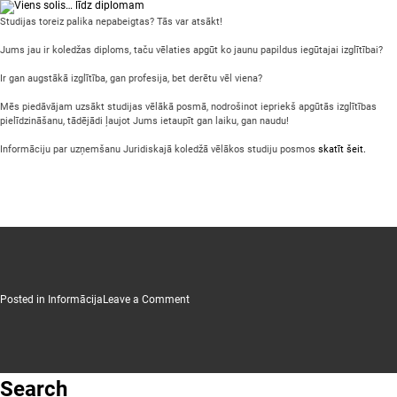
Studijas toreiz palika nepabeigtas? Tās var atsākt!
Jums jau ir koledžas diploms, taču vēlaties apgūt ko jaunu papildus iegūtajai izglītībai?
Ir gan augstākā izglītība, gan profesija, bet derētu vēl viena?
Mēs piedāvājam uzsākt studijas vēlākā posmā, nodrošinot iepriekš apgūtās izglītības
pielīdzināšanu, tādējādi ļaujot Jums ietaupīt gan laiku, gan naudu!
Informāciju par uzņemšanu Juridiskajā koledžā vēlākos studiju posmos
skatīt šeit.
on
Posted in
Informācija
Leave a Comment
Viens
solis…
līdz
diplomam
Search