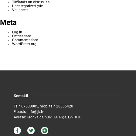
Tikšanās un diskusijas
Uncategorized @lv
Vakances
Meta
Log in
Entries feed
Comments feed
WordPress.org
Kontakti
Tālr.
67508005
, mob. tālr.
28665420
E-pasts:
info@jk.lv
Adrese: Kronvalda bulv. 1A, Rīga, LV-1010