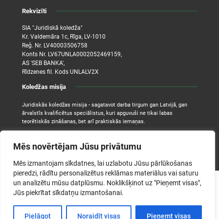
Rekvizīti
SIA "Juridiskā koledža"
Kr. Valdemāra 1c, Rīga, LV-1010
Reģ. Nr. LV40003506758
Konts Nr. LV67UNLA0002052469159,
AS 'SEB BANKA',
Rīdzenes fil. Kods UNLALV2X
Koledžas misija
Juridiskās koledžas misija - sagatavot darba tirgum gan Latvijā, gan
ārvalstīs kvalificētus speciālistus, kuri apguvuši ne tikai labas
teorētiskās zināšanas, bet arī praktiskās iemaņas.
Mēs novērtējam Jūsu privātumu
Mēs izmantojam sīkdatnes, lai uzlabotu Jūsu pārlūkošanas
pieredzi, rādītu personalizētus reklāmas materiālus vai saturu
un analizētu mūsu datplūsmu. Noklikšķinot uz "Pieņemt visas",
©2026. Juridiskā koledža. Visas tiesības aizsargātas.
Jūs piekrītat sīkdatņu izmantošanai.
Pielāgot
Noraidīt visas
Pieņemt visas