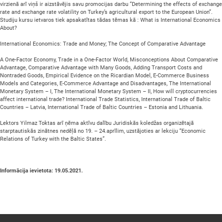
virzienā arī viņš ir aizstāvējis savu promocijas darbu “Determining the effects of exchange
rate and exchange rate volatility on Turkey’s agricultural export to the European Union”.
Studiju kursu ietvaros tiek apsakatītas tādas tēmas kā : What is International Economics
About?
International Economics: Trade and Money; The Concept of Comparative Advantage
A One-Factor Economy, Trade in a One-Factor World, Misconceptions About Comparative
Advantage, Comparative Advantage with Many Goods, Adding Transport Costs and
Nontraded Goods, Empirical Evidence on the Ricardian Model, E-Commerce Business
Models and Categories, E-Commerce Advantage and Disadvantages, The International
Monetary System – I, The International Monetary System – II, How will cryptocurrencies
affect international trade? International Trade Statistics, International Trade of Baltic
Countries – Latvia, International Trade of Baltic Countries – Estonia and Lithuania.
Lektors Yilmaz Toktas arī ņēma aktīvu dalību Juridiskās koledžas organizētajā
starptautiskās zinātnes nedēļā no 19. – 24.aprīlim, uzstājoties ar lekciju “Economic
Relations of Turkey with the Baltic States”.
Informācija ievietota: 19.05.2021.