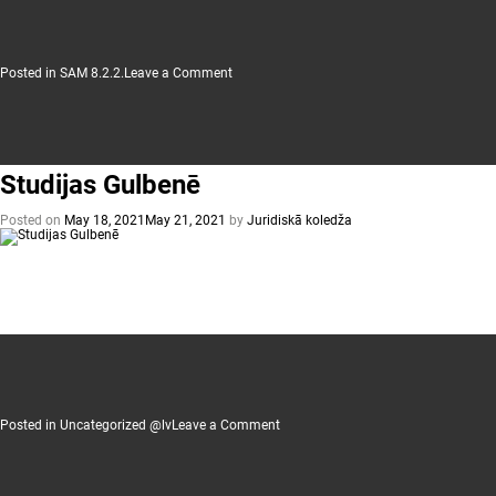
on
Posted in
SAM 8.2.2.
Leave a Comment
Projekta
Nr.
8.2.2.0/18/A/008
ietvaros
no
2021.gada
15.marta
Studijas Gulbenē
pastāvīgā
darbā
ir
Posted on
May 18, 2021
May 21, 2021
by
Juridiskā koledža
pieņemts
lektors
no
Amasja
universitātes
Turcijā.
on
Posted in
Uncategorized @lv
Leave a Comment
Studijas
Gulbenē