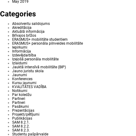
May 2019
Categories
Absolventu salidojums
Akreditācija
Aktuālā informācija
Brīvajos brīžos
ERASMUS+ mobilitāte studentiem
ERASMUS+ personāla pilnveides mobilitāte
Iepirkumi
Informācija
Izdevējdarbība
Izejošā personāla mobilitāte
Izlaidumi
Jauktā intensīvā mobilitāte (BIP)
Jauno juristu skola
Jaunumi
Konferences
Kursu jaunumi
KVALITĀTES VADĪBA
Notikumi
Par koledžu
Partneri
Partneri
Pasākumi
Prezentācijas
Projekti/pētījumi
Publikācijas
SAM 8.2.1.
SAM 8.2.2.
SAM 8.2.3.
Studentu pašpārvalde